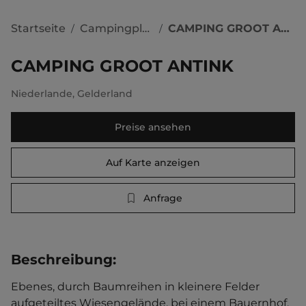
Startseite
Campingplätze
CAMPING GROOT ANTINK
/
/
CAMPING GROOT ANTINK
Niederlande
,
Gelderland
Preise ansehen
Auf Karte anzeigen
Anfrage
Beschreibung
:
Ebenes, durch Baumreihen in kleinere Felder 
aufgeteiltes Wiesengelände, bei einem Bauernhof. 