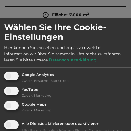
2
Fläche:
7.000
m
Wählen Sie Ihre Cookie-
Öffnungszeiten:
1.4. bis 31.10.
Einstellungen
Hier können Sie einsehen und anpassen, welche
Telefon:
0031 544 465945
Information wir über Sie sammeln.
Um mehr zu erfahren,
lesen Sie bitte unsere
Datenschutzerklärung
.
Google Analytics
Ausstattung
:
Zweck
:
Besucher-Statistiken
YouTube
Klassifizierung: ausreichend
Zweck
:
Marketing
Google Maps
Lage: schön
Zweck
:
Marketing
Alle Dienste aktivieren oder deaktivieren
Platzeinrichtung: ausreichend
Mit diesem Schalter können Sie alle Dienste aktivieren