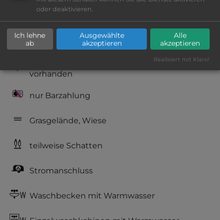
oder deaktivieren.
Geräuschkulisse: überwiegend ruhig
Ich lehne
Ausgewählte
Alle
Hygiene: befriedigend
ab
akzeptieren
akzeptieren
Realisiert mit Klaro!
Service: mittelmäßig, das Wichtigste ist
vorhanden
nur Barzahlung
Grasgelände, Wiese
teilweise Schatten
Stromanschluss
Waschbecken mit Warmwasser