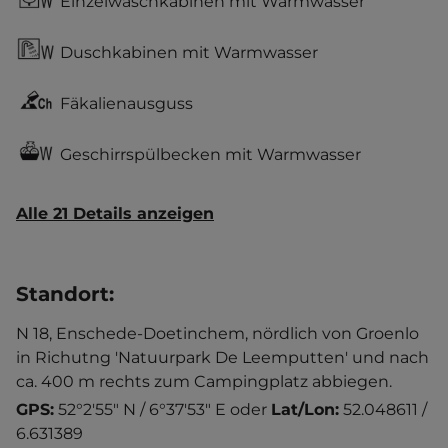
Einzelwaschkabinen mit Warmwasser
Duschkabinen mit Warmwasser
Fäkalienausguss
Geschirrspülbecken mit Warmwasser
Alle 21 Details anzeigen
Standort
:
N 18, Enschede-Doetinchem, nördlich von Groenlo
in Richutng 'Natuurpark De Leemputten' und nach
ca. 400 m rechts zum Campingplatz abbiegen.
GPS:
52°2'55" N / 6°37'53" E
oder
Lat/Lon:
52.048611 /
6.631389