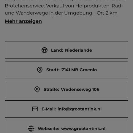
Brötchenservice. Verkauf von Hofprodukten. Rad- 
und Wanderwege in der Umgebung.   Ort 2 km 
entfernt. Touristen-/Dauerstellplätze 20/0.
Mehr anzeigen
Land:
Niederlande
Stadt:
7141 MB Groenlo
Straße:
Vredenseweg 106
E-Mail:
info@grootantink.nl
Webseite:
www.grootantink.nl