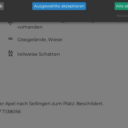
ab
Ausgewählte akzeptieren
Alle 
Hygiene: befriedigend
Realisi
Service: mittelmäßig, das Wichtigste ist
vorhanden
Grasgelände, Wiese
teilweise Schatten
Ter Apel nach Sellingen zum Platz. Beschildert.
 7.138056