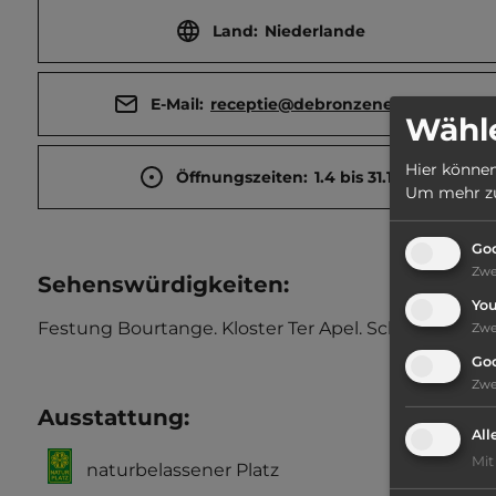
Land:
Niederlande
E-Mail:
receptie@debronzeneik.nl
Wähle
Hier können
Öffnungszeiten:
1.4 bis 31.10
Um mehr zu 
Goo
Zw
Sehenswürdigkeiten:
Yo
Festung Bourtange. Kloster Ter Apel. Schloss Cle
Zw
Go
Zw
Ausstattung
:
All
Mit
naturbelassener Platz