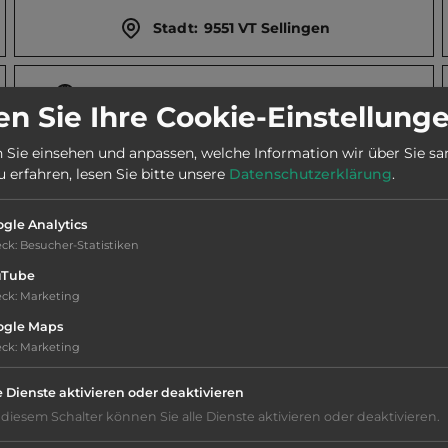
Stadt:
9551 VT Sellingen
Webseite:
www.campingdebronzeneik.nl
n Sie Ihre Cookie-Einstellung
 Sie einsehen und anpassen, welche Information wir über Sie s
Telefon:
0031 599 322006
erfahren, lesen Sie bitte unsere
Datenschutzerklärung
.
gle Analytics
eck
:
Besucher-Statistiken
uTube
menswerth. Museumseisenbahn STAR. Stadskanaal. Groni
eck
:
Marketing
ogle Maps
eck
:
Marketing
e Dienste aktivieren oder deaktivieren
 diesem Schalter können Sie alle Dienste aktivieren oder deaktivieren.
Geräuschkulisse: sehr ruhig