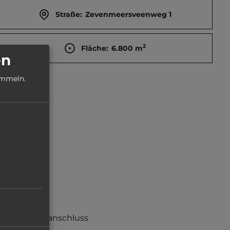
Straße:
Zevenmeersveenweg 1
2
Fläche:
6.800
m
en
ammeln.
ngen.
Stromanschluss