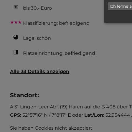
Ich lehne 
bis 30,- Euro
Klassifizierung: befriedigend
Lage: schön
Platzeinrichtung: befriedigend
Alle 33 Details anzeigen
Standort
:
A 31 Lingen-Leer Abf. (19) Haren auf die B 408 über 
GPS:
52°57'16" N / 7°8'17" E
oder
Lat/Lon:
52.954444 /
Sie haben Cookies nicht akzeptiert