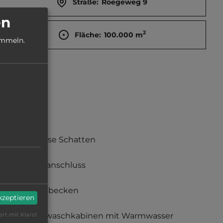
Straße:
Roegeweg 9
en
2
Fläche:
100.000
m
ammeln.
teilweise Schatten
Stromanschluss
Waschbecken
akzeptieren
Einzelwaschkabinen mit Warmwasser
ert mit Klaro!