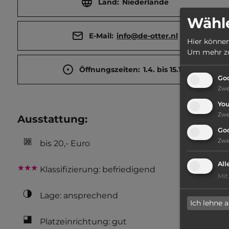
Land:
Niederlande
Wähle
E-Mail:
info@de-otter.nl
Hier können
Um mehr zu 
Öffnungszeiten:
1.4. bis 15.10.
Goo
Zw
Yo
Zw
Ausstattung
:
Go
Zw
bis 20,- Euro
All
Klassifizierung: befriedigend
Mit
Lage: ansprechend
Ich lehne 
Platzeinrichtung: gut