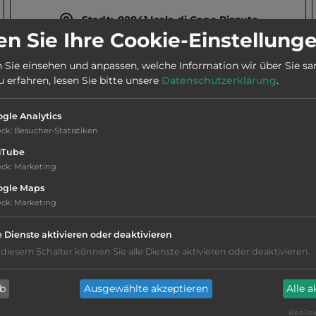
Stadt:
88841 Isola di Capo Rizzuto
n Sie Ihre Cookie-Einstellung
 Sie einsehen und anpassen, welche Information wir über Sie s
Telefon:
0039 338 8073471
erfahren, lesen Sie bitte unsere
Datenschutzerklärung
.
Öffnungszeiten:
Mai bis Sep.
gle Analytics
eck
:
Besucher-Statistiken
uTube
eck
:
Marketing
ogle Maps
eck
:
Marketing
Hygiene: befriedigend
e Dienste aktivieren oder deaktivieren
Service: befriedigend, einige
 diesem Schalter können Sie alle Dienste aktivieren oder deaktivieren.
Annehmlichkeiten fehlen
ab
Ausgewählte akzeptieren
Alle 
Campingplatz befindet sich am Wasser
Realisi