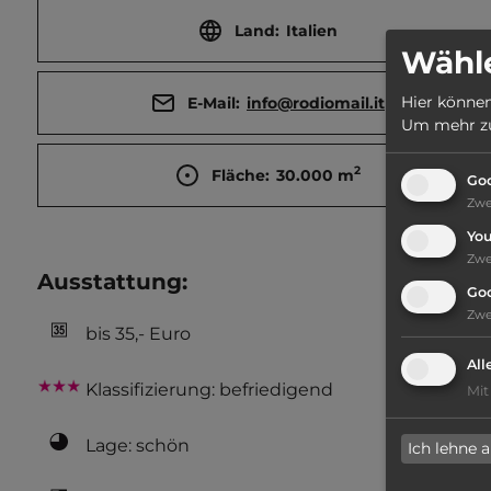
Land:
Italien
Wähle
Hier können
E-Mail:
info@rodiomail.it
Um mehr zu 
2
Fläche:
30.000
m
Goo
Zw
Yo
Zw
Ausstattung
:
Go
Zw
bis 35,- Euro
All
Klassifizierung: befriedigend
Mit
Lage: schön
Ich lehne 