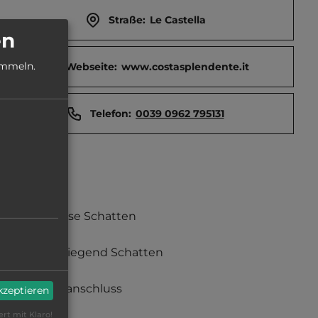
Straße:
Le Castella
en
ammeln.
Webseite:
www.costasplendente.it
Telefon:
0039 0962 795131
teilweise Schatten
überwiegend Schatten
Stromanschluss
akzeptieren
ert mit Klaro!