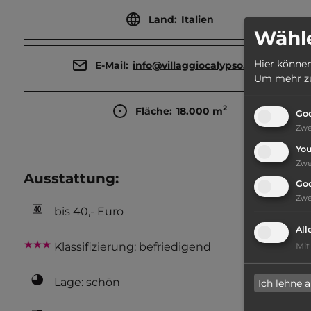
Land:
Italien
Wähle
Hier können
E-Mail:
info@villaggiocalypso.com
Um mehr zu 
2
Fläche:
18.000
m
Goo
Zw
Yo
Zw
Ausstattung
:
Go
Zw
bis 40,- Euro
All
Klassifizierung: befriedigend
Mit
Lage: schön
Ich lehne 