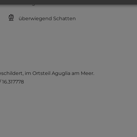
sandiger Grund
überwiegend Schatten
childert, im Ortsteil Aguglia am Meer.
/ 16.317778