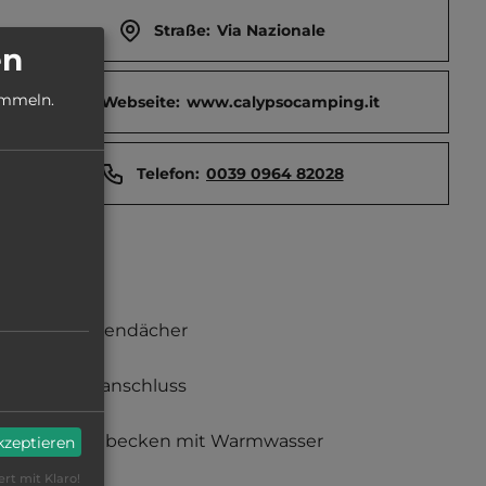
Straße:
Via Nazionale
en
ammeln.
Webseite:
www.calypsocamping.it
Telefon:
0039 0964 82028
Schattendächer
Stromanschluss
Waschbecken mit Warmwasser
akzeptieren
ert mit Klaro!