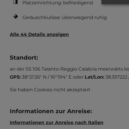
Platzeinrichtung: befriedigend
Geräuschkulisse: überwiegend ruhig
Alle 44 Details anzeigen
Standort
:
an der SS 106 Taranto-Reggio Calabria meerwärts bes
GPS:
38°21'26" N / 16°19'4" E
oder
Lat/Lon:
38.357222 
Sie haben Cookies nicht akzeptiert
Informationen zur Anreise
:
Informationen zur Anreise nach Italien