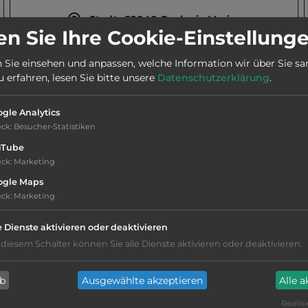
Stadt:
89040 Caulonia Marina
n Sie Ihre Cookie-Einstellung
 Sie einsehen und anpassen, welche Information wir über Sie s
Telefon:
0039 339 19 69 830
erfahren, lesen Sie bitte unsere
Datenschutzerklärung
.
Öffnungszeiten:
1.6. bis 10.9.
gle Analytics
eck
:
Besucher-Statistiken
uTube
eck
:
Marketing
ogle Maps
eck
:
Marketing
Hygiene: befriedigend
e Dienste aktivieren oder deaktivieren
Service: gut, überdurchschnittlich
 diesem Schalter können Sie alle Dienste aktivieren oder deaktivieren.
Campingplatz befindet sich am Wasser
ab
Ausgewählte akzeptieren
Alle 
Realisi