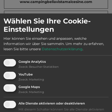
www.campingbellavistamalcesine.com
2
Fläche:
27.000
m
Wählen Sie Ihre Cookie-
Einstellungen
Öffnungszeiten:
Ganzjährig geöffnet
Hier können Sie einsehen und anpassen, welche
Information wir über Sie sammeln.
Um mehr zu erfahren,
lesen Sie bitte unsere
Datenschutzerklärung
.
Telefon:
0039 045 7420244
Google Analytics
Zweck
:
Besucher-Statistiken
Ausstattung
:
YouTube
Zweck
:
Marketing
bis 35,- Euro
Google Maps
Zweck
:
Marketing
Klassifizierung: befriedigend
Alle Dienste aktivieren oder deaktivieren
Mit diesem Schalter können Sie alle Dienste aktivieren