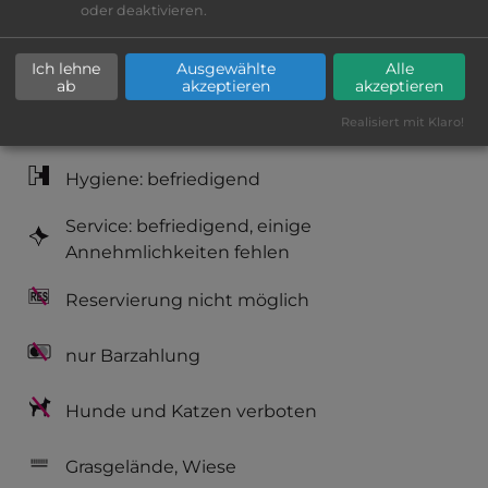
Lage: sehr schön
oder deaktivieren.
Platzeinrichtung: gut
Ich lehne
Ausgewählte
Alle
ab
akzeptieren
akzeptieren
Geräuschkulisse: erträgliche
Realisiert mit Klaro!
Lärmbelästigung
Hygiene: befriedigend
Service: befriedigend, einige
Annehmlichkeiten fehlen
Reservierung nicht möglich
nur Barzahlung
Hunde und Katzen verboten
Grasgelände, Wiese