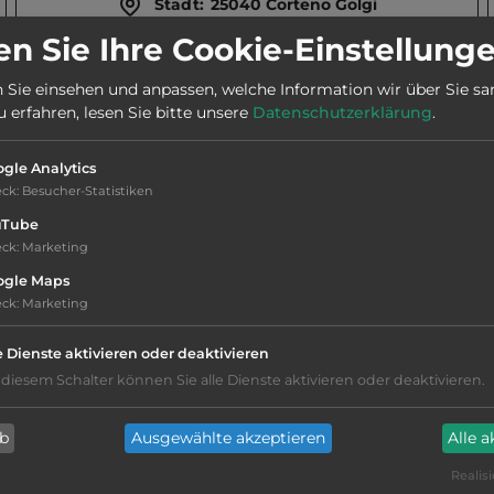
Stadt:
25040 Corteno Golgi
n Sie Ihre Cookie-Einstellung
Webseite:
www.campingaprica.it
 Sie einsehen und anpassen, welche Information wir über Sie s
erfahren, lesen Sie bitte unsere
Datenschutzerklärung
.
Telefon:
0039 0342 710001
gle Analytics
eck
:
Besucher-Statistiken
uTube
eck
:
Marketing
ogle Maps
eck
:
Marketing
Hygiene: befriedigend
e Dienste aktivieren oder deaktivieren
Service: befriedigend, einige
 diesem Schalter können Sie alle Dienste aktivieren oder deaktivieren.
Annehmlichkeiten fehlen
nur Barzahlung
ab
Ausgewählte akzeptieren
Alle 
Realisi
Campingplatz befindet sich am Wasser