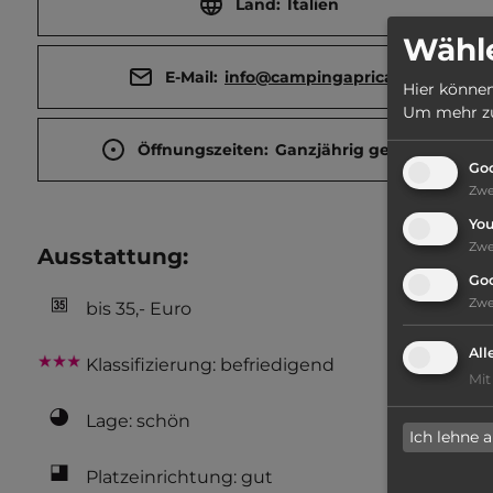
Land:
Italien
Wähle
E-Mail:
info@campingaprica.it
Hier können
Um mehr zu 
Öffnungszeiten:
Ganzjährig geöffnet
Goo
Zw
Yo
Zw
Ausstattung
:
Go
Zw
bis 35,- Euro
All
Klassifizierung: befriedigend
Mit
Lage: schön
Ich lehne 
Platzeinrichtung: gut