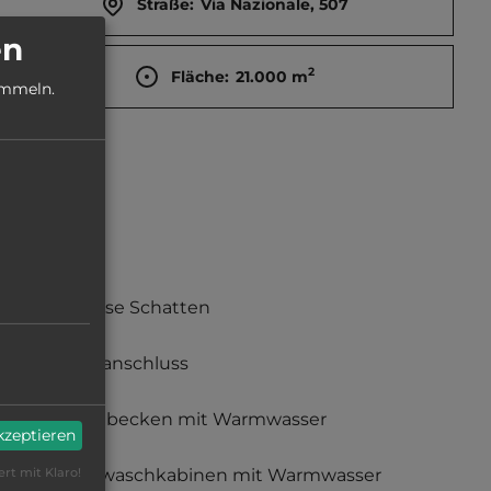
Straße:
Via Nazionale, 507
en
2
Fläche:
21.000
m
ammeln.
teilweise Schatten
Stromanschluss
Waschbecken mit Warmwasser
akzeptieren
Einzelwaschkabinen mit Warmwasser
ert mit Klaro!