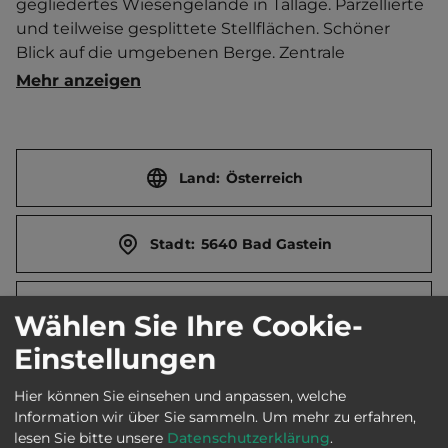
gegliedertes Wiesengelände in Tallage. Parzellierte 
und teilweise gesplittete Stellflächen. Schöner 
Blick auf die umgebenen Berge. Zentrale 
Gasversorgung (112 Pl.). Ski-Trockenraum. Grillhütte. 
Mehr anzeigen
Wellnessbereich mit drei verschiedenen Saunas. 
Massagen. Kindertrampolin. Ferienwohnung.  Ort 3  
km entfernt. Touristen-/Dauerstellplätze 90/15.
Land:
Österreich
Stadt:
5640 Bad Gastein
Straße:
Erlengrundstr. 6
Wählen Sie Ihre Cookie-
Einstellungen
E-Mail:
office@kurcamping-gastein.at
Hier können Sie einsehen und anpassen, welche
Information wir über Sie sammeln.
Um mehr zu erfahren,
lesen Sie bitte unsere
Datenschutzerklärung
.
Webseite:
www.kurcamping-gastein.at