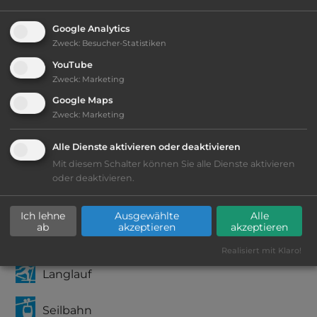
Google Analytics
2
Fläche:
24.000
m
Zweck
:
Besucher-Statistiken
YouTube
Zweck
:
Marketing
Öffnungszeiten:
Ganzjährig geöffnet
Google Maps
Zweck
:
Marketing
Telefon:
0043 6434 30205
Alle Dienste aktivieren oder deaktivieren
Mit diesem Schalter können Sie alle Dienste aktivieren
oder deaktivieren.
Ausstattung
:
Ich lehne
Ausgewählte
Alle
ab
akzeptieren
akzeptieren
Abfahrtslauf
Realisiert mit Klaro!
Langlauf
Seilbahn