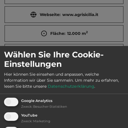
Webseite:
www.agrisicilia.it
2
Fläche:
12.000
m
Wählen Sie Ihre Cookie-
Öffnungszeiten:
Ganzjährig geöffnet
Einstellungen
Telefon:
Hier können Sie einsehen und anpassen, welche
Information wir über Sie sammeln.
Um mehr zu erfahren,
lesen Sie bitte unsere
Datenschutzerklärung
.
Sehenswürdigkeiten:
Google Analytics
Zweck
:
Besucher-Statistiken
Archäologische Stätten.
YouTube
Zweck
:
Marketing