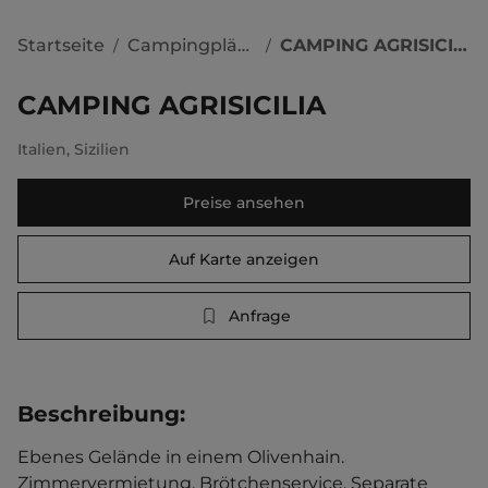
Startseite
Campingplätze
CAMPING AGRISICILIA
/
/
CAMPING AGRISICILIA
Italien
,
Sizilien
Preise ansehen
Auf Karte anzeigen
Anfrage
Beschreibung
:
Ebenes Gelände in einem Olivenhain. 
Zimmervermietung. Brötchenservice. Separate 