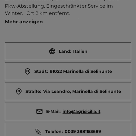
Pkw-Abstellung. Eingeschränkter Service im 
Winter.   Ort 2 km entfernt. 
Touristen-/Dauerstellplätze 16/0.
Mehr anzeigen
Land:
Italien
Stadt:
91022 Marinella di Selinunte
Straße:
Via Leandro, Marinella di Selinunte
E-Mail:
info@agrisicilia.it
Telefon:
0039 3881153689