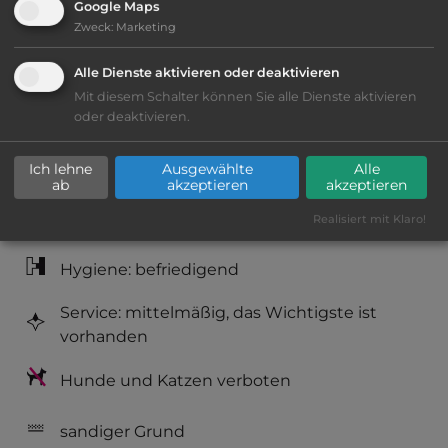
Google Maps
Ausstattung
:
Zweck
:
Marketing
Klassifizierung: ausreichend
Alle Dienste aktivieren oder deaktivieren
Mit diesem Schalter können Sie alle Dienste aktivieren
Lage: schön
oder deaktivieren.
Platzeinrichtung: ausreichend
Ich lehne
Ausgewählte
Alle
ab
akzeptieren
akzeptieren
Geräuschkulisse: überwiegend ruhig
Realisiert mit Klaro!
Hygiene: befriedigend
Service: mittelmäßig, das Wichtigste ist
vorhanden
Hunde und Katzen verboten
sandiger Grund