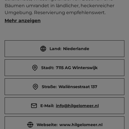
Bäumen umrandet in ländlicher, heckenreicher 
Umgebung. Reservierung empfehlenswert. 
Familiäre Atmosphäre. Zeltwiese. Separate 
Mehr anzeigen
Wohnmobilstellplätze. Separate Pkw-Abstellung. 
Sanitäranlage beheizbar. Brötchenservice. 
Boulebahn. Hallenbad und Tennis in der Nähe.   Ort 
2 km entfernt. Touristen-/Dauerstellplätze 70/0.
Land:
Niederlande
Stadt:
7115 AG Winterswijk
Straße:
Waliënsestraat 137
E-Mail:
info@hilgelomeer.nl
Webseite:
www.hilgelomeer.nl