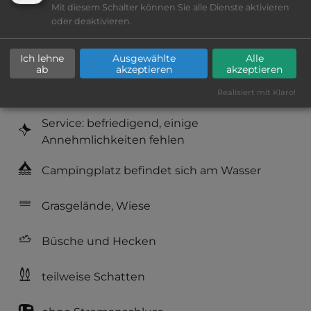
Mit diesem Schalter können Sie alle Dienste aktivieren
Platzeinrichtung: befriedigend
oder deaktivieren.
Geräuschkulisse: sehr ruhig
Ich lehne
Ausgewählte
Alle
ab
akzeptieren
akzeptieren
Hygiene: gut
Realisiert mit Klaro!
Service: befriedigend, einige
Annehmlichkeiten fehlen
Campingplatz befindet sich am Wasser
Grasgelände, Wiese
Büsche und Hecken
teilweise Schatten