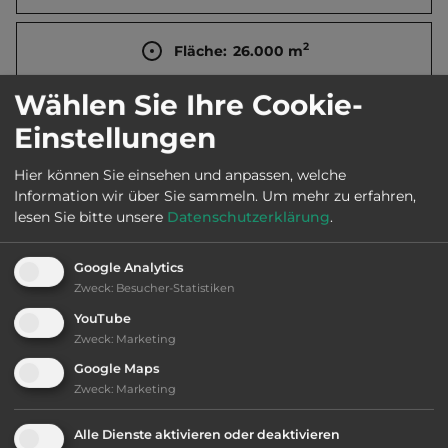
2
Fläche:
26.000
m
Wählen Sie Ihre Cookie-
Öffnungszeiten:
27.3. bis 30.9.
Einstellungen
Hier können Sie einsehen und anpassen, welche
Telefon:
0031 543 517548
Information wir über Sie sammeln.
Um mehr zu erfahren,
lesen Sie bitte unsere
Datenschutzerklärung
.
Google Analytics
Ausstattung
:
Zweck
:
Besucher-Statistiken
YouTube
bis 20,- Euro
Zweck
:
Marketing
Google Maps
Klassifizierung: befriedigend
Zweck
:
Marketing
Lage: sehr schön
Alle Dienste aktivieren oder deaktivieren