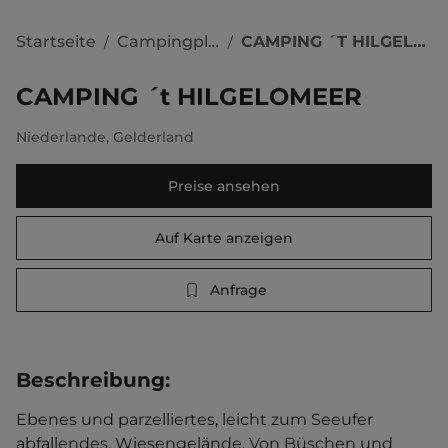
Startseite
Campingplätze
CAMPING ´t HILGELOMEER
/
/
CAMPING ´t HILGELOMEER
Niederlande
,
Gelderland
Preise ansehen
Auf Karte anzeigen
Anfrage
Beschreibung
:
Ebenes und parzelliertes, leicht zum Seeufer 
abfallendes, Wiesengelände. Von Büschen und 