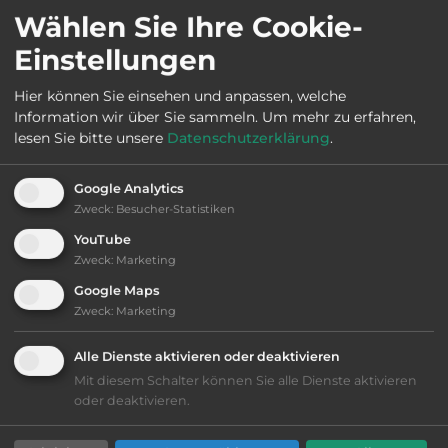
Wählen Sie Ihre Cookie-
Webseite:
www.airedeschenesverts.com/
Einstellungen
Öffnungszeiten:
Ganzjährig geöffnet
Hier können Sie einsehen und anpassen, welche
Information wir über Sie sammeln.
Um mehr zu erfahren,
lesen Sie bitte unsere
Datenschutzerklärung
.
Telefon:
Google Analytics
Zweck
:
Besucher-Statistiken
YouTube
Ausstattung
:
Zweck
:
Marketing
Google Maps
bis 15,- Euro
Zweck
:
Marketing
kiesig, harter Grund
Alle Dienste aktivieren oder deaktivieren
Mit diesem Schalter können Sie alle Dienste aktivieren
teilweise Schatten
oder deaktivieren.