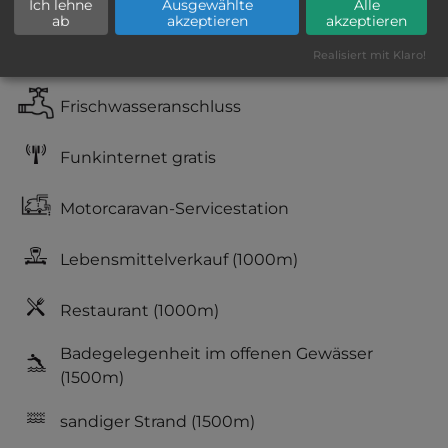
Stromanschluss
Ich lehne
Ausgewählte
Alle
ab
akzeptieren
akzeptieren
Fäkalienausguss
Realisiert mit Klaro!
Frischwasseranschluss
Funkinternet gratis
Motorcaravan-Servicestation
Lebensmittelverkauf
(1000m)
Restaurant
(1000m)
Badegelegenheit im offenen Gewässer
(1500m)
sandiger Strand
(1500m)