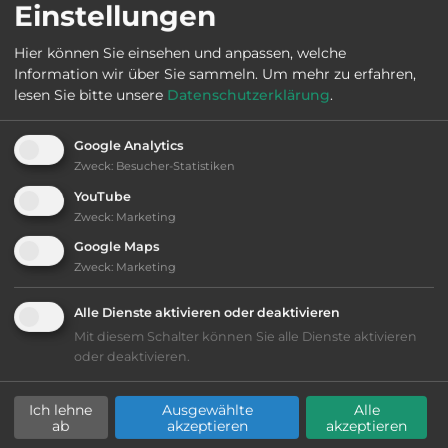
Einstellungen
Sehenswürdigkeiten:
Hier können Sie einsehen und anpassen, welche
Information wir über Sie sammeln.
Um mehr zu erfahren,
Menhir von Couëbrac, Schloss von Touche.
lesen Sie bitte unsere
Datenschutzerklärung
.
Google Analytics
Zweck
:
Besucher-Statistiken
Ausstattung
:
YouTube
Zweck
:
Marketing
bis 10,- Euro
Google Maps
Zweck
:
Marketing
Lage: schön
Alle Dienste aktivieren oder deaktivieren
Geräuschkulisse: überwiegend ruhig
Mit diesem Schalter können Sie alle Dienste aktivieren
oder deaktivieren.
kiesig, harter Grund
Ich lehne
Ausgewählte
Alle
teilweise Schatten
ab
akzeptieren
akzeptieren