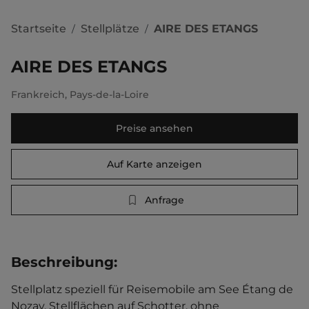
Startseite
Stellplätze
AIRE DES ETANGS
/
/
AIRE DES ETANGS
Frankreich
,
Pays-de-la-Loire
Preise ansehen
Auf Karte anzeigen
Anfrage
Beschreibung
:
Stellplatz speziell für Reisemobile am See Étang de 
Nozay. Stellflächen auf Schotter, ohne 