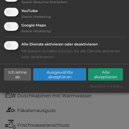
Zweck
:
Besucher-Statistiken
Ausstattung
:
YouTube
Zweck
:
Marketing
bis 10,- Euro
Google Maps
Zweck
:
Marketing
Lage: sehr schön
Alle Dienste aktivieren oder deaktivieren
Geräuschkulisse: sehr ruhig
Mit diesem Schalter können Sie alle Dienste aktivieren
oder deaktivieren.
kiesig, harter Grund
Ich lehne
Ausgewählte
Alle
ab
akzeptieren
akzeptieren
Stromanschluss
Realisiert mit Klaro!
Duschkabinen mit Warmwasser
Fäkalienausguss
Frischwasseranschluss