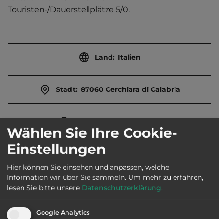
Touristen-/Dauerstellplätze 5/0.
Land:
Italien
Stadt:
87060 Cerchiara di Calabria
Straße:
Contrada Milizia
Wählen Sie Ihre Cookie-
Einstellungen
E-Mail:
agriturismoacampora@tiscali.it
Hier können Sie einsehen und anpassen, welche
Information wir über Sie sammeln.
Um mehr zu erfahren,
Öffnungszeiten:
Ganzjährig geöffnet
lesen Sie bitte unsere
Datenschutzerklärung
.
Google Analytics