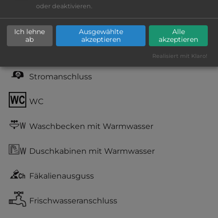
kiesig, harter Grund
oder deaktivieren.
Grasgelände, Wiese
Ich lehne
Ausgewählte
Alle
ab
akzeptieren
akzeptieren
teilweise Schatten
Realisiert mit Klaro!
Stromanschluss
WC
Waschbecken mit Warmwasser
Duschkabinen mit Warmwasser
Fäkalienausguss
Frischwasseranschluss