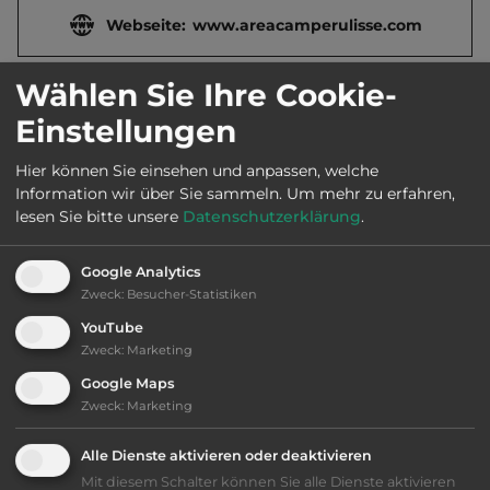
Webseite:
www.areacamperulisse.com
Wählen Sie Ihre Cookie-
Öffnungszeiten:
Ganzjährig geöffnet
Einstellungen
Telefon:
0039 0985 90369
Hier können Sie einsehen und anpassen, welche
Information wir über Sie sammeln.
Um mehr zu erfahren,
lesen Sie bitte unsere
Datenschutzerklärung
.
Ausstattung
:
Google Analytics
Zweck
:
Besucher-Statistiken
bis 20,- Euro
YouTube
Zweck
:
Marketing
Lage: schön
Google Maps
Zweck
:
Marketing
Geräuschkulisse: überwiegend ruhig
Alle Dienste aktivieren oder deaktivieren
Mit diesem Schalter können Sie alle Dienste aktivieren