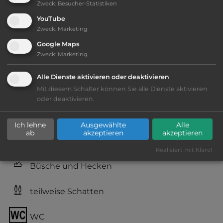
Zweck
:
Besucher-Statistiken
YouTube
Zweck
:
Marketing
Ausstattung
:
Google Maps
Zweck
:
Marketing
bis 10,- Euro
Alle Dienste aktivieren oder deaktivieren
Lage: schön
Mit diesem Schalter können Sie alle Dienste aktivieren
oder deaktivieren.
Geräuschkulisse: überwiegend ruhig
Ich lehne
Ausgewählte
Alle
ab
akzeptieren
akzeptieren
Grasgelände, Wiese
Realisiert mit Klaro!
Büsche und Hecken
teilweise Schatten
WC