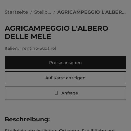
Startseite
Stellplätze
AGRICAMPEGGIO L'ALBERO DELLE MELE
/
/
AGRICAMPEGGIO L'ALBERO
DELLE MELE
Italien
,
Trentino-Südtirol
Preise ansehen
Auf Karte anzeigen
Anfrage
Beschreibung
:
Stellplatz am östlichen Ortsrand. Stellfläche auf 