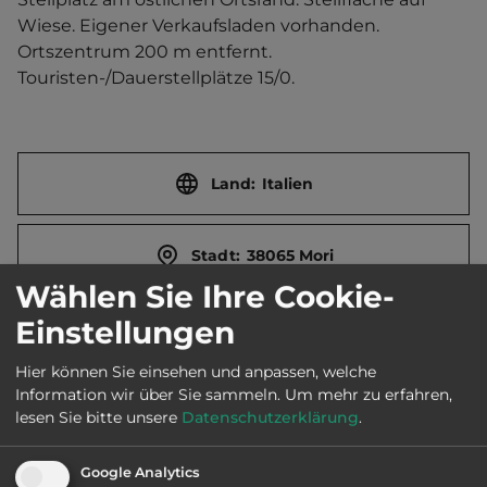
Wiese. Eigener Verkaufsladen vorhanden.   
Ortszentrum 200 m entfernt. 
Touristen-/Dauerstellplätze 15/0.
Land:
Italien
Stadt:
38065 Mori
Wählen Sie Ihre Cookie-
Einstellungen
Straße:
Loc. Loppio
Hier können Sie einsehen und anpassen, welche
Information wir über Sie sammeln.
Um mehr zu erfahren,
E-Mail:
info@alberodellemele.eu
lesen Sie bitte unsere
Datenschutzerklärung
.
Öffnungszeiten:
Ganzjährig geöffnet
Google Analytics