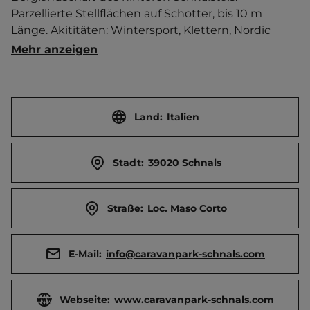
Parzellierte Stellflächen auf Schotter, bis 10 m 
Länge. Akititäten: Wintersport, Klettern, Nordic 
Walking, Wandern, Mountainbike fahren u.v.m.   
Mehr anzeigen
Ortszentrum (Kurzras) 200 m entfernt. 
Touristen-/Dauerstellplätze 90/0.
Land:
Italien
Stadt:
39020 Schnals
Straße:
Loc. Maso Corto
E-Mail:
info@caravanpark-schnals.com
Webseite:
www.caravanpark-schnals.com