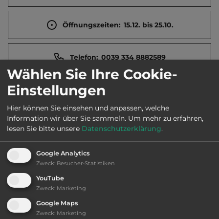
Öffnungszeiten:
15.12. bis 25.10.
Telefon:
0039 334 8882589
Wählen Sie Ihre Cookie-
Einstellungen
Sehenswürdigkeiten:
Hier können Sie einsehen und anpassen, welche
Information wir über Sie sammeln.
Um mehr zu erfahren,
ArcheoParc Schnals (Ötzi-Dokumentation),
lesen Sie bitte unsere
Datenschutzerklärung
.
Schnalstaler Gletscherbahn, Kartäuserkloster
„Allerengelberg“, Wallfahrtskirche Unser Frau.
Google Analytics
Zweck
:
Besucher-Statistiken
YouTube
Ausstattung
:
Zweck
:
Marketing
Google Maps
Abfahrtslauf
Zweck
:
Marketing