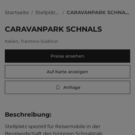
Startseite
Stellplätze
CARAVANPARK SCHNALS
/
/
CARAVANPARK SCHNALS
Italien
,
Trentino-Südtirol
Preise ansehen
Auf Karte anzeigen
Anfrage
Beschreibung
:
Stellplatz speziell für Reisemobile in der 
Berglandschaft des hinteren Schnalstals. 