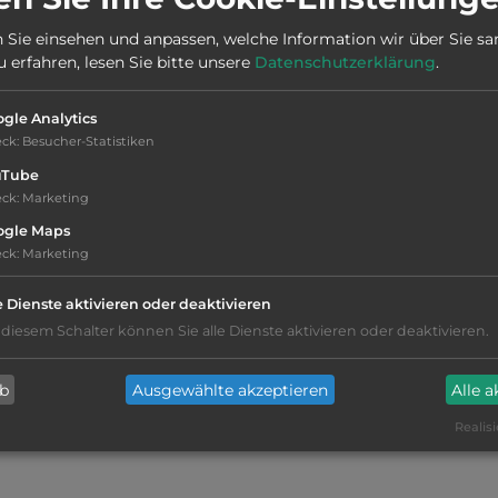
Stadt:
27601 Hořín
 Sie einsehen und anpassen, welche Information wir über Sie s
erfahren, lesen Sie bitte unsere
Datenschutzerklärung
.
Webseite:
www.zooparkzelcin.cz
gle Analytics
eck
:
Besucher-Statistiken
uTube
eck
:
Marketing
ogle Maps
eck
:
Marketing
e Dienste aktivieren oder deaktivieren
Grasgelände, Wiese
 diesem Schalter können Sie alle Dienste aktivieren oder deaktivieren.
WC
ab
Ausgewählte akzeptieren
Alle 
Fäkalienausguss
Realisi