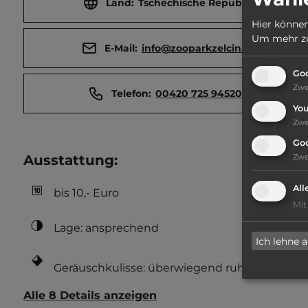
Land:
Tschechische Republik
Hier können
Um mehr zu 
E-Mail:
info@zooparkzelcin.cz
Goo
Zw
Telefon:
00420 725 945206
Yo
Zw
Go
Ausstattung
:
Zw
All
bis 10,- Euro
Mit
Lage: ansprechend
Ich lehne 
Geräuschkulisse: überwiegend ruhig
Alle 8 Details anzeigen