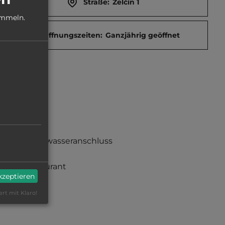
Straße:
Zelčín 1
ammeln.
Öffnungszeiten:
Ganzjährig geöffnet
Frischwasseranschluss
Restaurant
akzeptieren
ert mit Klaro!