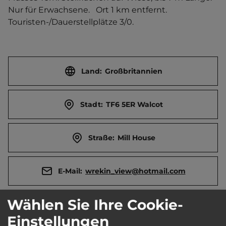
Nur für Erwachsene.   Ort 1 km entfernt. 
Touristen-/Dauerstellplätze 3/0.
Land:
Großbritannien
Stadt:
TF6 5ER Walcot
Straße:
Mill House
E-Mail:
wrekin_view@hotmail.com
Wählen Sie Ihre Cookie-
Telefon:
0044 7904 445544
Einstellungen