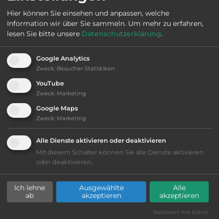
Öffnungszeiten:
Ganzjährig geöffnet
Hier können Sie einsehen und anpassen, welche
Information wir über Sie sammeln.
Um mehr zu erfahren,
lesen Sie bitte unsere
Datenschutzerklärung
.
Ausstattung
:
Google Analytics
Zweck
:
Besucher-Statistiken
bis 35,- Euro
YouTube
Zweck
:
Marketing
Lage: schön
Google Maps
Zweck
:
Marketing
Geräuschkulisse: überwiegend ruhig
Alle Dienste aktivieren oder deaktivieren
Mit diesem Schalter können Sie alle Dienste aktivieren
kiesig, harter Grund
oder deaktivieren.
Grasgelände, Wiese
Ich lehne
Ausgewählte
Alle
ab
akzeptieren
akzeptieren
teilweise Schatten
Realisiert mit Klaro!