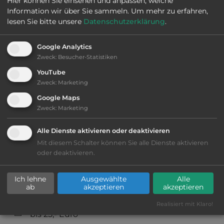
Hier können Sie einsehen und anpassen, welche
Information wir über Sie sammeln.
Um mehr zu erfahren,
2
Fläche:
10.000
m
lesen Sie bitte unsere
Datenschutzerklärung
.
Google Analytics
Öffnungszeiten:
1.4. bis 31.10.
Zweck
:
Besucher-Statistiken
YouTube
Telefon:
0043 2942 3280
Zweck
:
Marketing
Google Maps
Zweck
:
Marketing
Sehenswürdigkeiten:
Alle Dienste aktivieren oder deaktivieren
Mit diesem Schalter können Sie alle Dienste aktivieren
Nationalpark Thayatal.
oder deaktivieren.
Ich lehne
Ausgewählte
Alle
ab
akzeptieren
akzeptieren
Ausstattung
:
Realisiert mit Klaro!
bis 25,- Euro