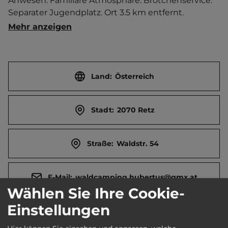
Anwesen. Familiäre Atmosphäre. Brötchenservice.  
Separater Jugendplatz. Ort 3.5 km entfernt. 
Touristen-/Dauerstellplätze 30/5. Mittagsruhe 12-14 
Mehr anzeigen
Uhr.
Land:
Österreich
Stadt:
2070 Retz
Straße:
Waldstr. 54
E-Mail:
waldcamping.hubertus@gmx.at
Wählen Sie Ihre Cookie-
Einstellungen
Webseite:
www.waldcamping-hubertus.at