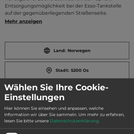
Entsorgungsmöglichkeit bei der Esso-Tankstelle 
auf der gegenüberliegenden Straßenseite.    
Touristen-/Dauerstellplätze 4/0.
Mehr anzeigen
Land:
Norwegen
Stadt:
5200 Os
Wählen Sie Ihre Cookie-
Straße:
Mobergsbakken 7
Einstellungen
Hier können Sie einsehen und anpassen, welche
E-Mail:
post@bjornafjorden.kommune.no
Information wir über Sie sammeln.
Um mehr zu erfahren,
lesen Sie bitte unsere
Datenschutzerklärung
.
Webseite:
www.osgjestehamn.no