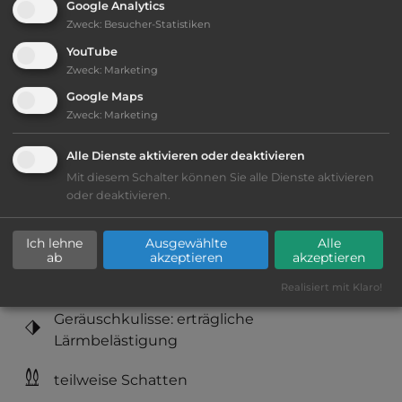
Google Analytics
Zweck
:
Besucher-Statistiken
Öffnungszeiten:
Ganzjährig geöffnet
YouTube
Zweck
:
Marketing
Google Maps
Telefon:
0047 56 575000
Zweck
:
Marketing
Alle Dienste aktivieren oder deaktivieren
Mit diesem Schalter können Sie alle Dienste aktivieren
Ausstattung
:
oder deaktivieren.
bis 15,- Euro
Ich lehne
Ausgewählte
Alle
ab
akzeptieren
akzeptieren
Lage: ansprechend
Realisiert mit Klaro!
Geräuschkulisse: erträgliche
Lärmbelästigung
teilweise Schatten