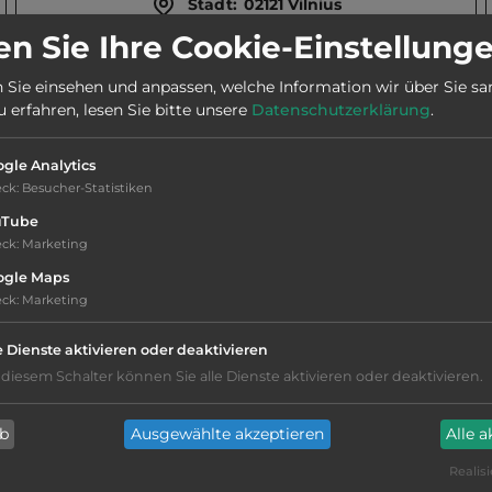
Stadt:
02121 Vilnius
n Sie Ihre Cookie-Einstellung
Webseite:
vilniuscamping.lt
 Sie einsehen und anpassen, welche Information wir über Sie s
erfahren, lesen Sie bitte unsere
Datenschutzerklärung
.
Telefon:
00370 5 2032282
gle Analytics
eck
:
Besucher-Statistiken
uTube
eck
:
Marketing
ogle Maps
Geräuschkulisse: erträgliche
eck
:
Marketing
Lärmbelästigung
e Dienste aktivieren oder deaktivieren
kiesig, harter Grund
 diesem Schalter können Sie alle Dienste aktivieren oder deaktivieren.
Grasgelände, Wiese
ab
Ausgewählte akzeptieren
Alle 
Realisi
Büsche und Hecken