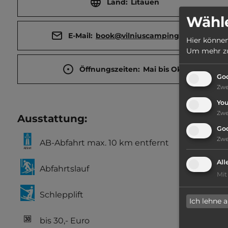
Land:
Litauen
Wähle
E-Mail:
book@vilniuscamping.com
Hier können
Um mehr zu 
Öffnungszeiten:
Mai bis Okt.
Goo
Zw
Yo
Zw
Ausstattung
:
Go
Zw
AB-Abfahrt max. 10 km entfernt
All
Abfahrtslauf
Mit
Schlepplift
Ich lehne 
bis 30,- Euro