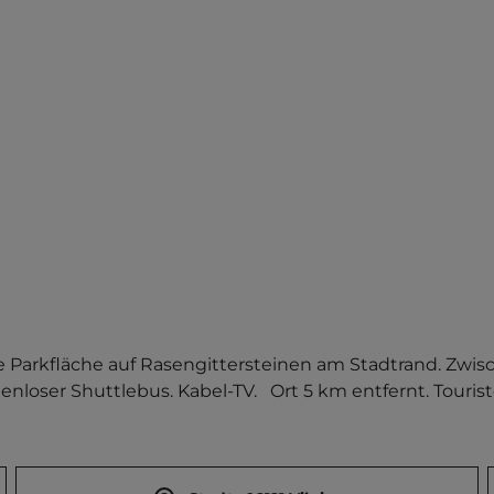
se Parkfläche auf Rasengittersteinen am Stadtrand. Zwi
loser Shuttlebus. Kabel-TV.   Ort 5 km entfernt. Touriste