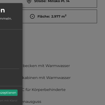
Straße:
Minsko Pl. 14
en
2
Fläche:
2.977
m
ammeln.
Waschbecken mit Warmwasser
Duschkabinen mit Warmwasser
nur WC für Körperbehinderte
akzeptieren
ert mit Klaro!
Fäkalienausguss