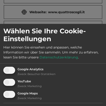
Webseite:
www.quattroscogli.it
2
Fläche:
12.000
m
Wählen Sie Ihre Cookie-
Einstellungen
Öffnungszeiten:
April bis Okt.
Hier können Sie einsehen und anpassen, welche
Information wir über Sie sammeln.
Um mehr zu erfahren,
lesen Sie bitte unsere
Datenschutzerklärung
.
Telefon:
0039 0963 663115
Google Analytics
Zweck
:
Besucher-Statistiken
Ausstattung
:
YouTube
Zweck
:
Marketing
Klassifizierung: befriedigend
Google Maps
Zweck
:
Marketing
Lage: sehr schön