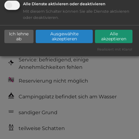
Alle Dienste aktivieren oder deaktivieren
Mit diesem Schalter können Sie alle Dienste aktivieren
Platzeinrichtung: befriedigend
oder deaktivieren.
Geräuschkulisse: sehr ruhig
Ich lehne
Ausgewählte
Alle
ab
akzeptieren
akzeptieren
Hygiene: befriedigend
Realisiert mit Klaro!
Service: befriedigend, einige
Annehmlichkeiten fehlen
Reservierung nicht möglich
Campingplatz befindet sich am Wasser
sandiger Grund
teilweise Schatten