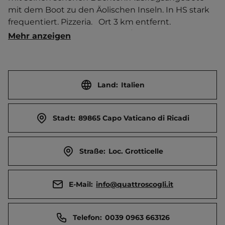
mit dem Boot zu den Äolischen Inseln. In HS stark 
frequentiert. Pizzeria.   Ort 3 km entfernt. 
Touristen-/Dauerstellplätze 50/0.
Mehr anzeigen
Land:
Italien
Stadt:
89865 Capo Vaticano di Ricadi
Straße:
Loc. Grotticelle
E-Mail:
info@quattroscogli.it
Telefon:
0039 0963 663126