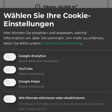
2
Fläche:
45.000
m
Wählen Sie Ihre Cookie-
Einstellungen
Öffnungszeiten:
1.6. bis 10.9.
Hier können Sie einsehen und anpassen, welche
Information wir über Sie sammeln.
Um mehr zu erfahren,
Telefon:
0039 071 7926816
lesen Sie bitte unsere
Datenschutzerklärung
.
Google Analytics
Zweck
:
Besucher-Statistiken
Ausstattung
:
YouTube
Zweck
:
Marketing
bis 50,- Euro
Google Maps
Zweck
:
Marketing
Klassifizierung: befriedigend
Alle Dienste aktivieren oder deaktivieren
Lage: ansprechend
Mit diesem Schalter können Sie alle Dienste aktivieren
oder deaktivieren.