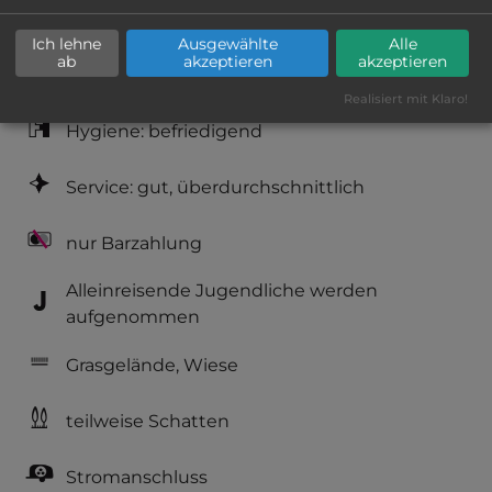
Platzeinrichtung: befriedigend
Ich lehne
Ausgewählte
Alle
Geräuschkulisse: erträgliche
ab
akzeptieren
akzeptieren
Lärmbelästigung
Realisiert mit Klaro!
Hygiene: befriedigend
Service: gut, überdurchschnittlich
nur Barzahlung
Alleinreisende Jugendliche werden
aufgenommen
Grasgelände, Wiese
teilweise Schatten
Stromanschluss