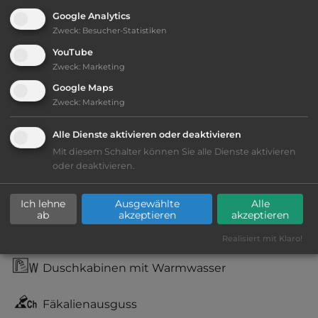
bis 15,- Euro
Google Analytics
Zweck
:
Besucher-Statistiken
Lage: schön
YouTube
Zweck
:
Marketing
Geräuschkulisse: erträgliche
Google Maps
Lärmbelästigung
Zweck
:
Marketing
kiesig, harter Grund
Alle Dienste aktivieren oder deaktivieren
Mit diesem Schalter können Sie alle Dienste aktivieren
Stromanschluss
oder deaktivieren.
WC
Ich lehne
Ausgewählte
Alle
ab
akzeptieren
akzeptieren
Waschbecken
Realisiert mit Klaro!
Duschkabinen mit Warmwasser
Fäkalienausguss