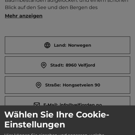
Baumbeständen aufgelockert und einem schönen 
Blick auf den See und den Bergen des 
Nationalpark Lomsdal-Visten. Kleiner Hofladen mit 
Mehr anzeigen
eigenen Produkten. Geführte Touren. Elch- oder 
Bibersafari. Mehrere Ferienhäuser. Hütte „2. 
Langnesset“ ganzjährig geöffnet.    Ort 8 km 
entfernt. Touristen-/Dauerstellplätze 10/0.
Land:
Norwegen
Stadt:
8960 Velfjord
Straße:
Hongsetveien 90
E-Mail:
info@velfjorden.no
Wählen Sie Ihre Cookie-
Einstellungen
Telefon:
0047 90174350