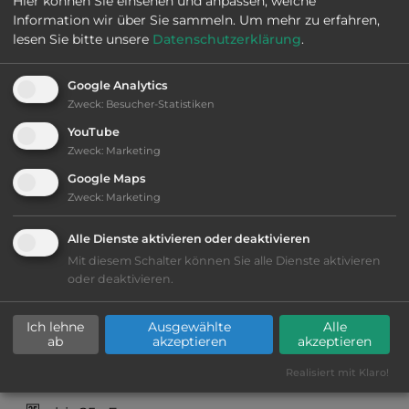
Hier können Sie einsehen und anpassen, welche
Information wir über Sie sammeln.
Um mehr zu erfahren,
Webseite:
www.velfjorden.no
lesen Sie bitte unsere
Datenschutzerklärung
.
Google Analytics
Öffnungszeiten:
15.5. bis 15.9.
Zweck
:
Besucher-Statistiken
YouTube
Telefon:
0047 91787021
Zweck
:
Marketing
Google Maps
Zweck
:
Marketing
Sehenswürdigkeiten:
Alle Dienste aktivieren oder deaktivieren
Mit diesem Schalter können Sie alle Dienste aktivieren
Nationalpark Lomsdal-Visten, Nationalpark
oder deaktivieren.
Børgefjell
Ich lehne
Ausgewählte
Alle
ab
akzeptieren
akzeptieren
Ausstattung
:
Realisiert mit Klaro!