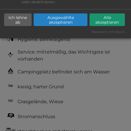
oder deaktivieren.
Platzeinrichtung: befriedigend
Ich lehne
Ausgewählte
Alle
ab
akzeptieren
akzeptieren
Geräuschkulisse: überwiegend ruhig
Realisiert mit Klaro!
Hygiene: befriedigend
Service: mittelmäßig, das Wichtigste ist
vorhanden
Campingplatz befindet sich am Wasser
kiesig, harter Grund
Grasgelände, Wiese
Stromanschluss