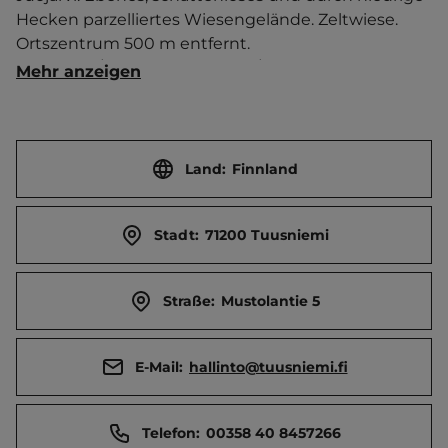
Hecken parzelliertes Wiesengelände. Zeltwiese.   
Ortszentrum 500 m entfernt. 
Touristen-/Dauerstellplätze 25/0.
Mehr anzeigen
Land:
Finnland
Stadt:
71200 Tuusniemi
Straße:
Mustolantie 5
E-Mail:
hallinto@tuusniemi.fi
Telefon:
00358 40 8457266