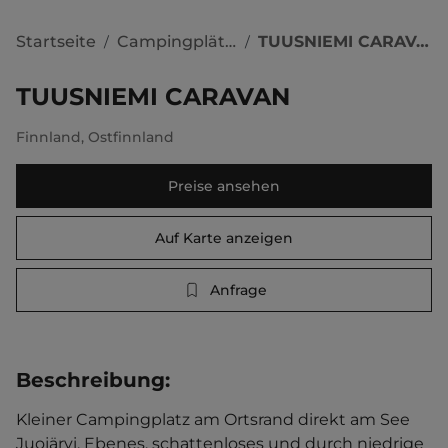
Startseite
Campingplätze
TUUSNIEMI CARAVAN
/
/
TUUSNIEMI CARAVAN
Finnland
,
Ostfinnland
Preise ansehen
Auf Karte anzeigen
Anfrage
Beschreibung
:
Kleiner Campingplatz am Ortsrand direkt am See 
Juojärvi. Ebenes, schattenloses und durch niedrige 