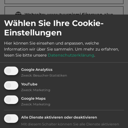
Webseite:
www.tuusniemi.fi/caravan-alue
Wählen Sie Ihre Cookie-
Einstellungen
Öffnungszeiten:
15.5. bis 5.9.
Hier können Sie einsehen und anpassen, welche
Information wir über Sie sammeln.
Um mehr zu erfahren,
Telefon:
00358 17 661555
lesen Sie bitte unsere
Datenschutzerklärung
.
Google Analytics
Zweck
:
Besucher-Statistiken
Ausstattung
:
YouTube
Zweck
:
Marketing
bis 25,- Euro
Google Maps
Zweck
:
Marketing
Klassifizierung: befriedigend
Alle Dienste aktivieren oder deaktivieren
Lage: schön
Mit diesem Schalter können Sie alle Dienste aktivieren