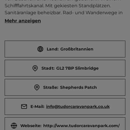
Schifffahrtskanal. Mit gekiesten Standplätzen. 
Sanitäranlage beheizbar. Rad- und Wanderwege in 
der Umgebung.   Ort 1.5 km entfernt. 
Mehr anzeigen
Touristen-/Dauerstellplätze 75/0.
Land:
Großbritannien
Stadt:
GL2 7BP Slimbridge
Straße:
Shepherds Patch
E-Mail:
info@tudorcaravanpark.co.uk
Webseite:
http://www.tudorcaravanpark.com/