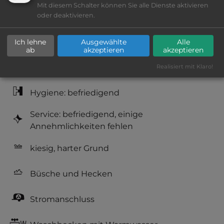
Mit diesem Schalter können Sie alle Dienste aktivieren
Lage: schön
oder deaktivieren.
Platzeinrichtung: befriedigend
Ich lehne
Ausgewählte
Alle
ab
akzeptieren
akzeptieren
Geräuschkulisse: überwiegend ruhig
Realisiert mit Klaro!
Hygiene: befriedigend
Service: befriedigend, einige
Annehmlichkeiten fehlen
kiesig, harter Grund
Büsche und Hecken
Stromanschluss