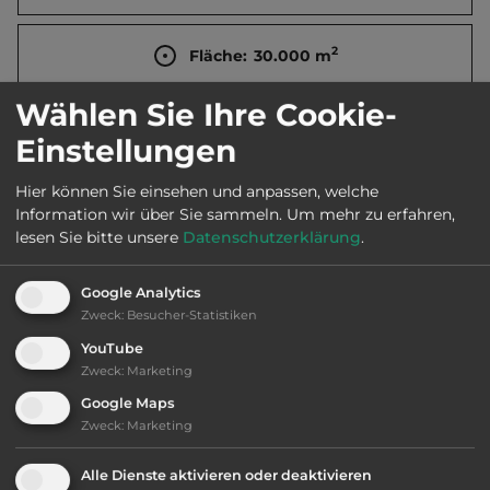
2
Fläche:
30.000
m
Wählen Sie Ihre Cookie-
Öffnungszeiten:
Ganzjährig geöffnet
Einstellungen
Hier können Sie einsehen und anpassen, welche
Telefon:
0044 1453 890483
Information wir über Sie sammeln.
Um mehr zu erfahren,
lesen Sie bitte unsere
Datenschutzerklärung
.
Google Analytics
Ausstattung
:
Zweck
:
Besucher-Statistiken
YouTube
AB-Abfahrt max. 10 km entfernt
Zweck
:
Marketing
Google Maps
bis 35,- Euro
Zweck
:
Marketing
Klassifizierung: befriedigend
Alle Dienste aktivieren oder deaktivieren