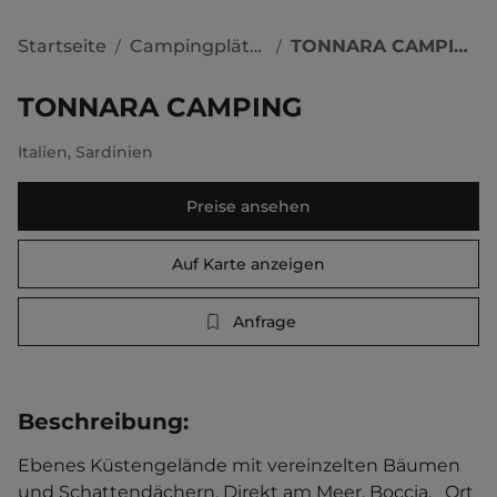
Startseite
Campingplätze
TONNARA CAMPING
/
/
TONNARA CAMPING
Italien
,
Sardinien
Preise ansehen
Auf Karte anzeigen
Anfrage
Beschreibung
:
Ebenes Küstengelände mit vereinzelten Bäumen 
und Schattendächern. Direkt am Meer. Boccia.   Ort 