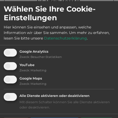
Wählen Sie Ihre Cookie-
Einstellungen
Öffnungszeiten:
April bis Okt.
Hier können Sie einsehen und anpassen, welche
Information wir über Sie sammeln.
Um mehr zu erfahren,
Telefon:
0039 3481 7485 03
lesen Sie bitte unsere
Datenschutzerklärung
.
Google Analytics
Zweck
:
Besucher-Statistiken
Ausstattung
:
YouTube
Zweck
:
Marketing
bis 55,- Euro
Google Maps
Zweck
:
Marketing
Klassifizierung: ausreichend
Alle Dienste aktivieren oder deaktivieren
Lage: schön
Mit diesem Schalter können Sie alle Dienste aktivieren
oder deaktivieren.
Platzeinrichtung: ausreichend