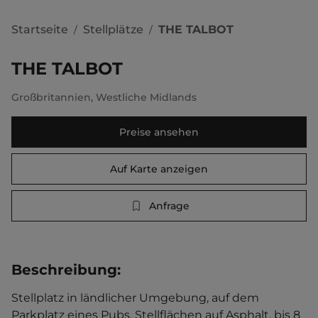
Startseite
Stellplätze
THE TALBOT
/
/
THE TALBOT
Großbritannien
,
Westliche Midlands
Preise ansehen
Auf Karte anzeigen
Anfrage
Beschreibung
:
Stellplatz in ländlicher Umgebung, auf dem 
Parkplatz eines Pubs. Stellflächen auf Asphalt, bis 8 