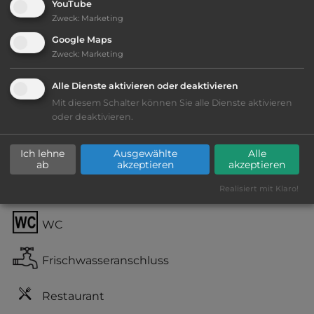
YouTube
Telefon:
0044 1886 821235
Zweck
:
Marketing
Google Maps
Zweck
:
Marketing
Ausstattung
:
Alle Dienste aktivieren oder deaktivieren
Mit diesem Schalter können Sie alle Dienste aktivieren
Lage: schön
oder deaktivieren.
Geräuschkulisse: überwiegend ruhig
Ich lehne
Ausgewählte
Alle
ab
akzeptieren
akzeptieren
Stromanschluss
Realisiert mit Klaro!
WC
Frischwasseranschluss
Restaurant