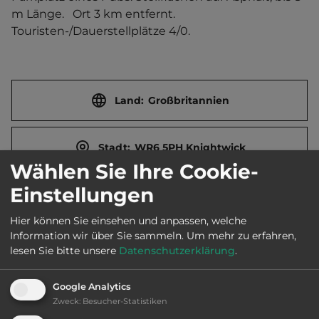
m Länge.   Ort 3 km entfernt. 
Touristen-/Dauerstellplätze 4/0.
Land:
Großbritannien
Stadt:
WR6 5PH Knightwick
Wählen Sie Ihre Cookie-
Einstellungen
E-Mail:
info@the-talbot.co.uk
Hier können Sie einsehen und anpassen, welche
Information wir über Sie sammeln.
Um mehr zu erfahren,
Webseite:
www.the-talbot.co.uk
lesen Sie bitte unsere
Datenschutzerklärung
.
Google Analytics
Öffnungszeiten:
Ganzjährig geöffnet
Zweck
:
Besucher-Statistiken