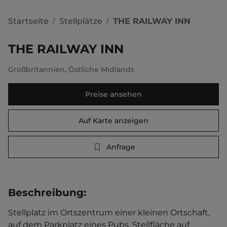
Startseite
Stellplätze
THE RAILWAY INN
/
/
THE RAILWAY INN
Großbritannien
,
Östliche Midlands
Preise ansehen
Auf Karte anzeigen
Anfrage
Beschreibung
:
Stellplatz im Ortszentrum einer kleinen Ortschaft, 
auf dem Parkplatz eines Pubs. Stellfläche auf 