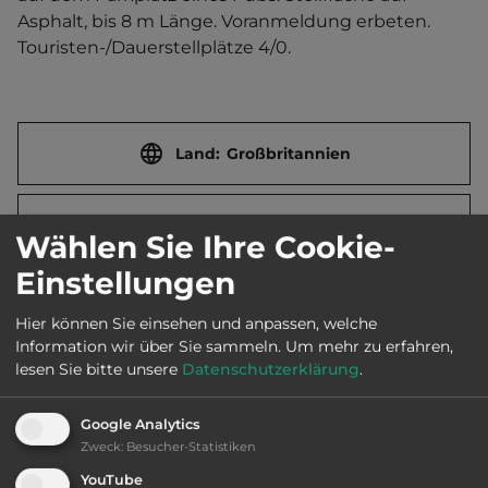
Asphalt, bis 8 m Länge. Voranmeldung erbeten.    
Touristen-/Dauerstellplätze 4/0.
Land:
Großbritannien
Stadt:
DE56 2LF Cowers Lane
Wählen Sie Ihre Cookie-
Einstellungen
Straße:
Ashbourne Road 120
Hier können Sie einsehen und anpassen, welche
Information wir über Sie sammeln.
Um mehr zu erfahren,
E-Mail:
gareth@therailwayinnshottle.co.uk
lesen Sie bitte unsere
Datenschutzerklärung
.
Google Analytics
Webseite:
www.therailwayinnshottle.co.uk
Zweck
:
Besucher-Statistiken
YouTube