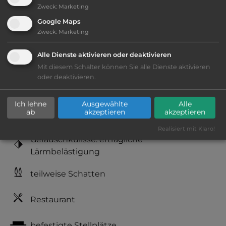
Zweck
:
Marketing
Öffnungszeiten:
Ganzjährig geöffnet
Google Maps
Zweck
:
Marketing
Telefon:
0044 1773 550726
Alle Dienste aktivieren oder deaktivieren
Mit diesem Schalter können Sie alle Dienste aktivieren
oder deaktivieren.
Ausstattung
:
Ich lehne
Ausgewählte
Alle
ab
akzeptieren
akzeptieren
Lage: ansprechend
Realisiert mit Klaro!
Geräuschkulisse: erträgliche
Lärmbelästigung
teilweise Schatten
Restaurant
befestigte Stellplätze