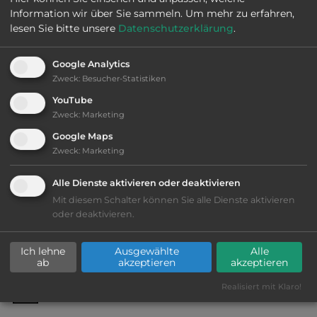
Information wir über Sie sammeln.
Um mehr zu erfahren,
lesen Sie bitte unsere
Datenschutzerklärung
.
Ausstattung
:
Google Analytics
bis 25,- Euro
Zweck
:
Besucher-Statistiken
YouTube
Lage: schön
Zweck
:
Marketing
Google Maps
Geräuschkulisse: erträgliche
Zweck
:
Marketing
Lärmbelästigung
Alle Dienste aktivieren oder deaktivieren
Grasgelände, Wiese
Mit diesem Schalter können Sie alle Dienste aktivieren
oder deaktivieren.
Büsche und Hecken
Ich lehne
Ausgewählte
Alle
Stromanschluss
ab
akzeptieren
akzeptieren
Realisiert mit Klaro!
WC