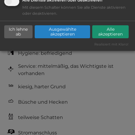
Alle Dienste aktivieren oder deaktivieren
Lage: schön
Mit diesem Schalter können Sie alle Dienste aktivieren
oder deaktivieren.
Platzeinrichtung: befriedigend
Ich lehne
Ausgewählte
Alle
ab
akzeptieren
akzeptieren
Geräuschkulisse: überwiegend ruhig
Realisiert mit Klaro!
Hygiene: befriedigend
Service: mittelmäßig, das Wichtigste ist
vorhanden
kiesig, harter Grund
Büsche und Hecken
teilweise Schatten
Stromanschluss