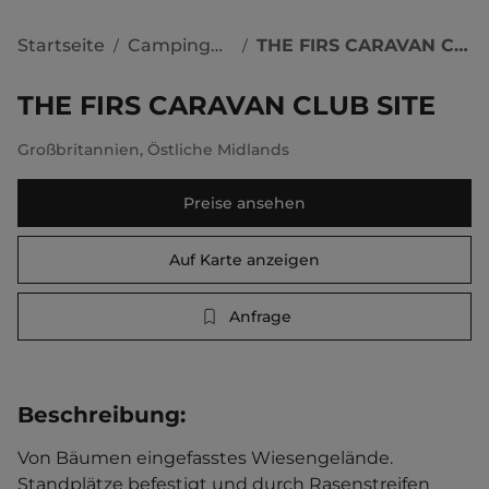
Startseite
Campingplätze
THE FIRS CARAVAN CLUB SITE
/
/
THE FIRS CARAVAN CLUB SITE
Großbritannien
,
Östliche Midlands
Preise ansehen
Auf Karte anzeigen
Anfrage
Beschreibung
:
Von Bäumen eingefasstes Wiesengelände. 
Standplätze befestigt und durch Rasenstreifen 