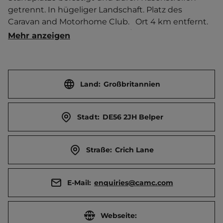
getrennt. In hügeliger Landschaft. Platz des 
Caravan and Motorhome Club.   Ort 4 km entfernt. 
Touristen-/Dauerstellplätze 64/3.
Mehr anzeigen
Land:
Großbritannien
Stadt:
DE56 2JH Belper
Straße:
Crich Lane
E-Mail:
enquiries@camc.com
Webseite: