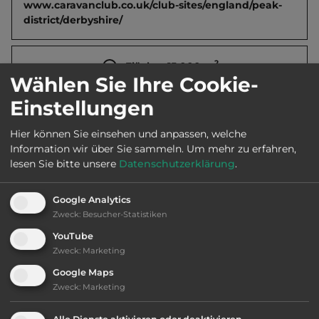
www.caravanclub.co.uk/club-sites/england/peak-
district/derbyshire/
2
Fläche:
15.000
m
Wählen Sie Ihre Cookie-
Einstellungen
Öffnungszeiten:
13.3. bis 2.11.
Hier können Sie einsehen und anpassen, welche
Information wir über Sie sammeln.
Um mehr zu erfahren,
Telefon:
0044 1773 852913
lesen Sie bitte unsere
Datenschutzerklärung
.
Google Analytics
Zweck
:
Besucher-Statistiken
Ausstattung
:
YouTube
Zweck
:
Marketing
bis 50,- Euro
Google Maps
Zweck
:
Marketing
Klassifizierung: ausreichend