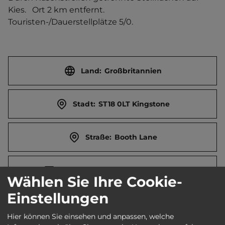
Kies.   Ort 2 km entfernt. 
Touristen-/Dauerstellplätze 5/0.
Land:
Großbritannien
Stadt:
ST18 0LT Kingstone
Straße:
Booth Lane
E-Mail:
theblytheinn@gmail.com
Wählen Sie Ihre Cookie-
Einstellungen
Webseite:
www.theblytheinn.co.uk
Hier können Sie einsehen und anpassen, welche