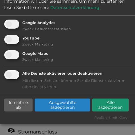
Information wir über Sie sammeln.
Um mehr zu erfahren,
Öffnungszeiten:
Ganzjährig geöffnet
lesen Sie bitte unsere
Datenschutzerklärung
.
Google Analytics
Telefon:
0044 1889 500487
Zweck
:
Besucher-Statistiken
YouTube
Zweck
:
Marketing
Google Maps
Ausstattung
:
Zweck
:
Marketing
bis 20,- Euro
Alle Dienste aktivieren oder deaktivieren
Mit diesem Schalter können Sie alle Dienste aktivieren
Lage: schön
oder deaktivieren.
Geräuschkulisse: überwiegend ruhig
Ich lehne
Ausgewählte
Alle
ab
akzeptieren
akzeptieren
kiesig, harter Grund
Realisiert mit Klaro!
Stromanschluss