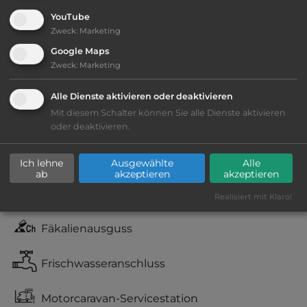
YouTube
Zweck
:
Marketing
Google Maps
Ausstattung
:
Zweck
:
Marketing
Lage: ansprechend
Alle Dienste aktivieren oder deaktivieren
Mit diesem Schalter können Sie alle Dienste aktivieren
Geräuschkulisse: überwiegend ruhig
oder deaktivieren.
kiesig, harter Grund
Ich lehne
Ausgewählte
Alle
ab
akzeptieren
akzeptieren
teilweise Schatten
Realisiert mit Klaro!
Fäkalienausguss
Frischwasseranschluss
Motorcaravan-Servicestation