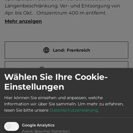
Längenbeschränkung. Ver- und Entsorgung von 
Apr. bis Okt.   Ortszentrum 400 m entfernt. 
Touristen-/Dauerstellplätze 10/0.
Mehr anzeigen
Land:
Frankreich
Stadt:
56920 Gueltas
Wählen Sie Ihre Cookie-
Einstellungen
Straße:
Cite des Ecureuils
Hier können Sie einsehen und anpassen, welche
Information wir über Sie sammeln.
Um mehr zu erfahren,
E-Mail:
tourisme@pontivycommunaute.com
lesen Sie bitte unsere
Datenschutzerklärung
.
Google Analytics
Öffnungszeiten:
Ganzjährig geöffnet
Zweck
:
Besucher-Statistiken