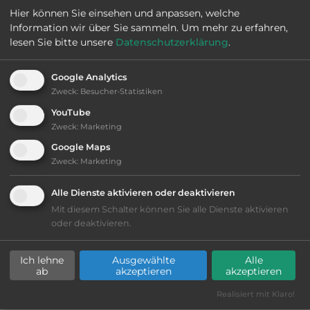
Hier können Sie einsehen und anpassen, welche
Information wir über Sie sammeln.
Um mehr zu erfahren,
Webseite:
www.unionevalliedelizie.it
lesen Sie bitte unsere
Datenschutzerklärung
.
Google Analytics
Öffnungszeiten:
Ganzjährig geöffnet
Zweck
:
Besucher-Statistiken
YouTube
Telefon:
0039 0532330111
Zweck
:
Marketing
Google Maps
Zweck
:
Marketing
Ausstattung
:
Alle Dienste aktivieren oder deaktivieren
Mit diesem Schalter können Sie alle Dienste aktivieren
oder deaktivieren.
Lage: schön
Ich lehne
Ausgewählte
Alle
Geräuschkulisse: überwiegend ruhig
ab
akzeptieren
akzeptieren
Realisiert mit Klaro!
Grasgelände, Wiese