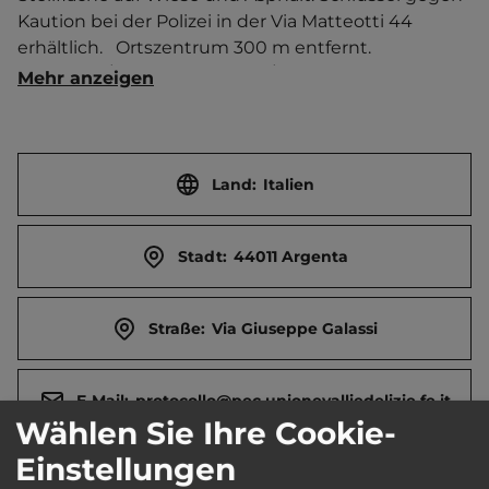
Kaution bei der Polizei in der Via Matteotti 44 
erhältlich.   Ortszentrum 300 m entfernt. 
Touristen-/Dauerstellplätze 3/0.
Mehr anzeigen
Land:
Italien
Stadt:
44011 Argenta
Straße:
Via Giuseppe Galassi
E-Mail:
protocollo@pec.unionevalliedelizie.fe.it
Wählen Sie Ihre Cookie-
Einstellungen
Telefon:
0039 0532330301