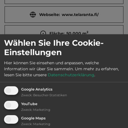
Webseite:
www.telaranta.fi/
2
Fläche:
50.000
m
Wählen Sie Ihre Cookie-
Einstellungen
Öffnungszeiten:
Ganzjährig geöffnet
Hier können Sie einsehen und anpassen, welche
Information wir über Sie sammeln.
Um mehr zu erfahren,
Telefon:
lesen Sie bitte unsere
Datenschutzerklärung
.
Google Analytics
Zweck
:
Besucher-Statistiken
Ausstattung
:
YouTube
Zweck
:
Marketing
bis 20,- Euro
Google Maps
Zweck
:
Marketing
Klassifizierung: befriedigend