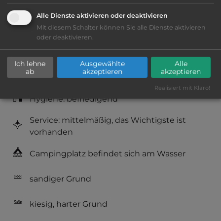
Alle Dienste aktivieren oder deaktivieren
Lage: schön
Mit diesem Schalter können Sie alle Dienste aktivieren
oder deaktivieren.
Platzeinrichtung: befriedigend
Ich lehne
Ausgewählte
Alle
ab
akzeptieren
akzeptieren
Geräuschkulisse: überwiegend ruhig
Realisiert mit Klaro!
Hygiene: befriedigend
Service: mittelmäßig, das Wichtigste ist
vorhanden
Campingplatz befindet sich am Wasser
sandiger Grund
kiesig, harter Grund