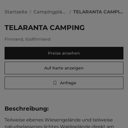
Startseite
Campingplätze
TELARANTA CAMPING
/
/
TELARANTA CAMPING
Finnland
,
Südfinnland
Preise ansehen
Auf Karte anzeigen
Anfrage
Beschreibung
:
Teilweise ebenes Wiesengelände und teilweise 
naturbelassenes lichtes Waldgelände direkt am 