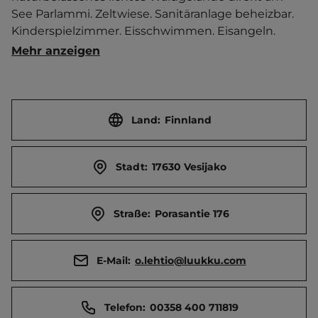
See Parlammi. Zeltwiese. Sanitäranlage beheizbar. 
Kinderspielzimmer. Eisschwimmen. Eisangeln. 
Markierte Wanderrouten.   Ort (Auttoinen) 10 km 
Mehr anzeigen
entfernt. Touristen-/Dauerstellplätze 70/0.
Land:
Finnland
Stadt:
17630 Vesijako
Straße:
Porasantie 176
E-Mail:
o.lehtio@luukku.com
Telefon:
00358 400 711819