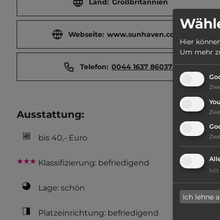
Land:
Großbritannien
Wähle
Webseite:
www.sunhaven.co.uk/
Hier können
Um mehr zu 
Telefon:
0044 1637 860373
Goo
Zw
Yo
Zw
Ausstattung
:
Go
bis 40,- Euro
Zw
All
Klassifizierung: befriedigend
Mit
Lage: schön
Ich lehne 
Platzeinrichtung: befriedigend