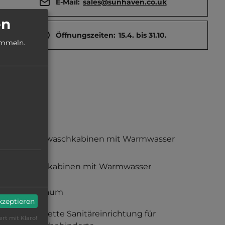
E-Mail:
sales@sunhaven.co.uk
en
Öffnungszeiten:
15.4. bis 31.10.
ammeln.
Einzelwaschkabinen mit Warmwasser
Duschkabinen mit Warmwasser
Babyraum
akzeptieren
komplette Sanitäreinrichtung für
ert mit Klaro!