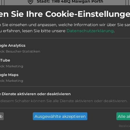
Stadt:
TR8 4BQ Mawgan Porth
n Sie Ihre Cookie-Einstellung
2
Fläche:
20.000
m
 Sie einsehen und anpassen, welche Information wir über Sie s
erfahren, lesen Sie bitte unsere
Datenschutzerklärung
.
gle Analytics
eck
:
Besucher-Statistiken
uTube
eck
:
Marketing
ogle Maps
Hygiene: befriedigend
eck
:
Marketing
Service: befriedigend, einige
e Dienste aktivieren oder deaktivieren
Annehmlichkeiten fehlen
 diesem Schalter können Sie alle Dienste aktivieren oder deaktivieren.
Grasgelände, Wiese
ab
Ausgewählte akzeptieren
Alle 
Realisi
teilweise Schatten