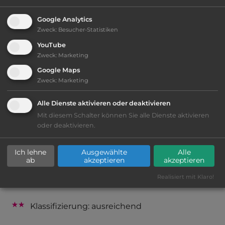
2
Fläche:
60.000
m
Google Analytics
Zweck
:
Besucher-Statistiken
YouTube
Öffnungszeiten:
1.6. bis 31.8.
Zweck
:
Marketing
Google Maps
Zweck
:
Marketing
Telefon:
00370 628 61220
Alle Dienste aktivieren oder deaktivieren
Mit diesem Schalter können Sie alle Dienste aktivieren
oder deaktivieren.
Ausstattung
:
Ich lehne
Ausgewählte
Alle
naturbelassener Platz
ab
akzeptieren
akzeptieren
Realisiert mit Klaro!
bis 20,- Euro
Klassifizierung: ausreichend