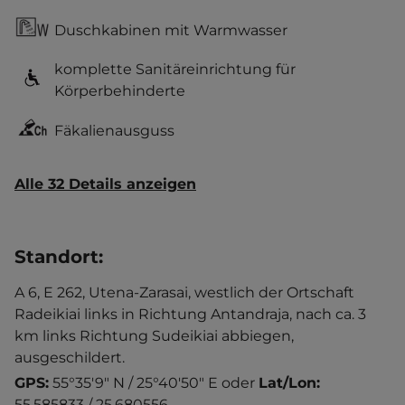
Duschkabinen mit Warmwasser
komplette Sanitäreinrichtung für
Körperbehinderte
Fäkalienausguss
Alle 32 Details anzeigen
Standort
:
A 6, E 262, Utena-Zarasai, westlich der Ortschaft
Radeikiai links in Richtung Antandraja, nach ca. 3
km links Richtung Sudeikiai abbiegen,
ausgeschildert.
GPS:
55°35'9" N / 25°40'50" E
oder
Lat/Lon:
55.585833 / 25.680556