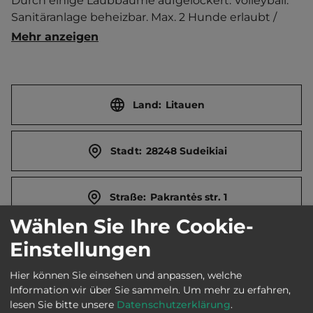
Durch einige Laubbäume aufgelockert. Volleyball. 
Sanitäranlage beheizbar. Max. 2 Hunde erlaubt / 
Hundeleinenzwang.   Ortszentrum 500 m entfernt. 
Mehr anzeigen
Touristen-/Dauerstellplätze 15/0.
Land:
Litauen
Stadt:
28248 Sudeikiai
Straße:
Pakrantės str. 1
Wählen Sie Ihre Cookie-
E-Mail:
tic@utenainfo.lt
Einstellungen
Hier können Sie einsehen und anpassen, welche
Webseite:
www.sudeikiai.utena.lm.lt
Information wir über Sie sammeln.
Um mehr zu erfahren,
lesen Sie bitte unsere
Datenschutzerklärung
.