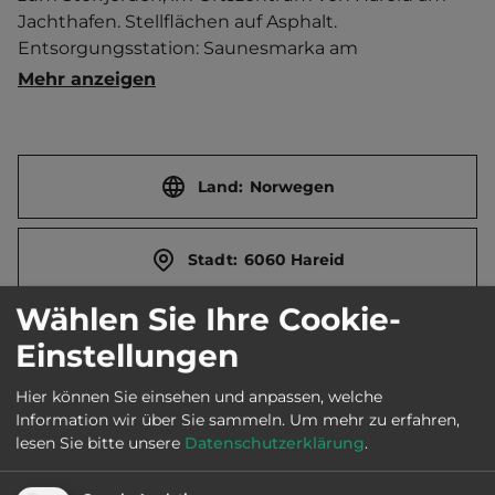
Jachthafen. Stellflächen auf Asphalt. 
Entsorgungsstation: Saunesmarka am 
Storehølvegen 41 in Ulsteinvik (9.5 km entfernt)    
Mehr anzeigen
Touristen-/Dauerstellplätze 6/0.
Land:
Norwegen
Stadt:
6060 Hareid
Wählen Sie Ihre Cookie-
Straße:
Strandgata 33
Einstellungen
Hier können Sie einsehen und anpassen, welche
E-Mail:
postmottak@hareid.kommune.no
Information wir über Sie sammeln.
Um mehr zu erfahren,
lesen Sie bitte unsere
Datenschutzerklärung
.
Webseite: