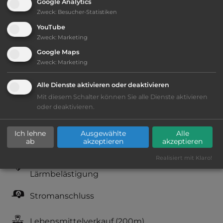
Google Analytics
www.hareid.kommune.no/turistinformasjon
Zweck
:
Besucher-Statistiken
YouTube
Öffnungszeiten:
Ganzjährig geöffnet
Zweck
:
Marketing
Google Maps
Zweck
:
Marketing
Telefon:
0047 70 095000
Alle Dienste aktivieren oder deaktivieren
Mit diesem Schalter können Sie alle Dienste aktivieren
oder deaktivieren.
Ausstattung
:
Ich lehne
Ausgewählte
Alle
Lage: schön
ab
akzeptieren
akzeptieren
Realisiert mit Klaro!
Geräuschkulisse: erträgliche
Lärmbelästigung
Stromanschluss
Lebensmittelverkauf
(200m)