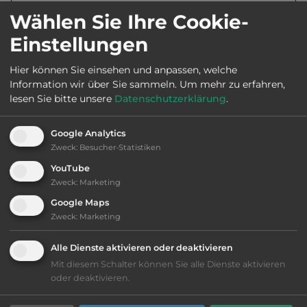
Webseite:
www.thermalbad.ch
Wählen Sie Ihre Cookie-
Einstellungen
Öffnungszeiten:
Ganzjährig geöffnet
Hier können Sie einsehen und anpassen, welche
Information wir über Sie sammeln.
Um mehr zu erfahren,
lesen Sie bitte unsere
Datenschutzerklärung
.
Telefon:
0041 56 2652828
Google Analytics
Zweck
:
Besucher-Statistiken
Sehenswürdigkeiten:
YouTube
Zweck
:
Marketing
Verenamünster, Schloss Zurzach mit Park.
Google Maps
Zweck
:
Marketing
Ausstattung
:
Alle Dienste aktivieren oder deaktivieren
Mit diesem Schalter können Sie alle Dienste aktivieren
oder deaktivieren.
Lage: ansprechend