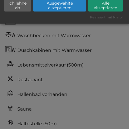
Geräuschkulisse: erträgliche
Ich lehne
Ausgewählte
Alle
ab
akzeptieren
akzeptieren
Lärmbelästigung
Realisiert mit Klaro!
WC
Waschbecken mit Warmwasser
Duschkabinen mit Warmwasser
Lebensmittelverkauf
(500m)
Restaurant
Hallenbad vorhanden
Sauna
Haltestelle
(50m)