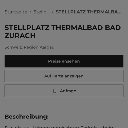
Startseite
Stellplätze
STELLPLATZ THERMALBAD BAD ZURACH
/
/
STELLPLATZ THERMALBAD BAD
ZURACH
Schweiz
,
Region Aargau
Preise ansehen
Auf Karte anzeigen
Anfrage
Beschreibung
:
Stellplatz auf einem gemischten Parkplatz beim 