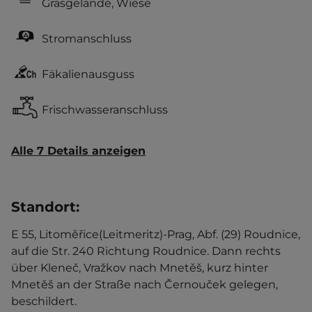
Grasgelände, Wiese
Stromanschluss
Fäkalienausguss
Frischwasseranschluss
Alle 7 Details anzeigen
Standort
:
E 55, Litoměřice(Leitmeritz)-Prag, Abf. (29) Roudnice,
auf die Str. 240 Richtung Roudnice. Dann rechts
über Kleneč, Vražkov nach Mnetěš, kurz hinter
Mnetěš an der Straße nach Černouček gelegen,
beschildert.