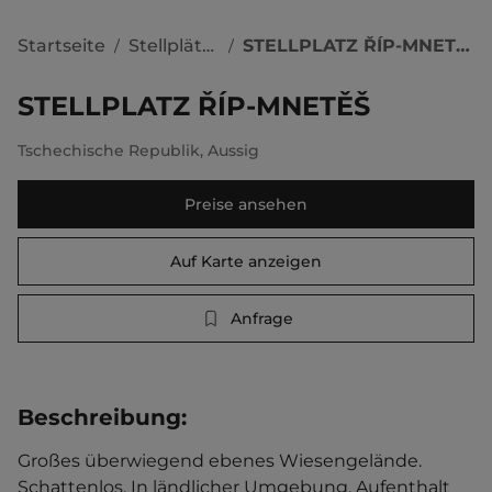
Startseite
Stellplätze
STELLPLATZ ŘÍP-MNETĚŠ
/
/
STELLPLATZ ŘÍP-MNETĚŠ
Tschechische Republik
,
Aussig
Preise ansehen
Auf Karte anzeigen
Anfrage
Beschreibung
:
Großes überwiegend ebenes Wiesengelände. 
Schattenlos. In ländlicher Umgebung. Aufenthalt 