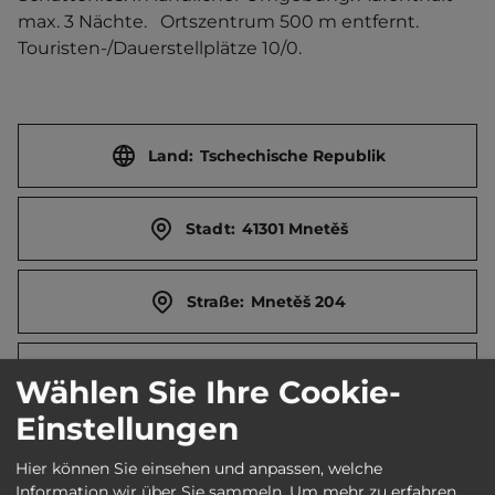
max. 3 Nächte.   Ortszentrum 500 m entfernt. 
Touristen-/Dauerstellplätze 10/0.
Land:
Tschechische Republik
Stadt:
41301 Mnetěš
Straße:
Mnetěš 204
E-Mail:
leos.cihak@seznam.cz
Wählen Sie Ihre Cookie-
Einstellungen
Telefon:
00420 603 115860
Hier können Sie einsehen und anpassen, welche
Information wir über Sie sammeln.
Um mehr zu erfahren,