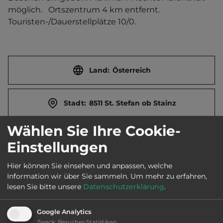
möglich.   Ortszentrum 4 km entfernt. 
Touristen-/Dauerstellplätze 10/0.
Land:
Österreich
Stadt:
8511 St. Stefan ob Stainz
Wählen Sie Ihre Cookie-
Straße:
Greisdorf 160
Einstellungen
Hier können Sie einsehen und anpassen, welche
E-Mail:
karl.weidhofer@gmx.at
Information wir über Sie sammeln.
Um mehr zu erfahren,
lesen Sie bitte unsere
Datenschutzerklärung
.
Öffnungszeiten:
24.3. bis 2.11.
Google Analytics
Zweck
:
Besucher-Statistiken