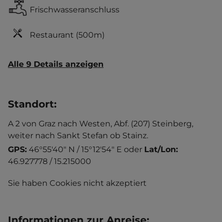
Frischwasseranschluss
Restaurant
(500m)
Alle 9 Details anzeigen
Standort
:
A 2 von Graz nach Westen, Abf. (207) Steinberg,
weiter nach Sankt Stefan ob Stainz.
GPS:
46°55'40" N / 15°12'54" E
oder
Lat/Lon:
46.927778 / 15.215000
Sie haben Cookies nicht akzeptiert
Informationen zur Anreise
: