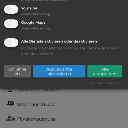
YouTube
Zweck
:
Marketing
Ausstattung
:
Google Maps
bis 15,- Euro
Zweck
:
Marketing
Alle Dienste aktivieren oder deaktivieren
Lage: schön
Mit diesem Schalter können Sie alle Dienste aktivieren
oder deaktivieren.
Geräuschkulisse: erträgliche
Lärmbelästigung
Ich lehne
Ausgewählte
Alle
ab
akzeptieren
akzeptieren
kiesig, harter Grund
Realisiert mit Klaro!
teilweise Schatten
Stromanschluss
Fäkalienausguss