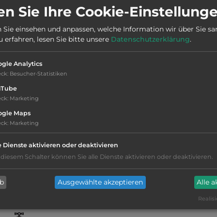
n Sie Ihre Cookie-Einstellung
Stadt:
6822 Düns
 Sie einsehen und anpassen, welche Information wir über Sie s
erfahren, lesen Sie bitte unsere
Datenschutzerklärung
.
Telefon:
0043 670 6046660
gle Analytics
eck
:
Besucher-Statistiken
Telefon:
uTube
eck
:
Marketing
ogle Maps
eck
:
Marketing
e Dienste aktivieren oder deaktivieren
kiesig, harter Grund
 diesem Schalter können Sie alle Dienste aktivieren oder deaktivieren.
Grasgelände, Wiese
ab
Ausgewählte akzeptieren
Alle 
Stromanschluss
Realisi