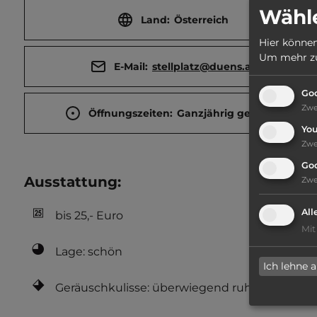
Wähle
Land:
Österreich
Hier können
Um mehr zu 
E-Mail:
stellplatz@duens.at
Goo
Zw
Öffnungszeiten:
Ganzjährig geöffnet
Yo
Zw
Go
Ausstattung
:
Zw
All
bis 25,- Euro
Mit
Lage: schön
Ich lehne 
Geräuschkulisse: überwiegend ruhig