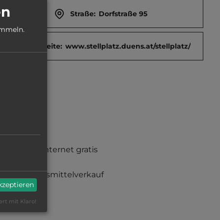
en
Straße:
Dorfstraße 95
ammeln.
Webseite:
www.stellplatz.duens.at/stellplatz/
Funkinternet gratis
Lebensmittelverkauf
akzeptieren
ert mit Klaro!