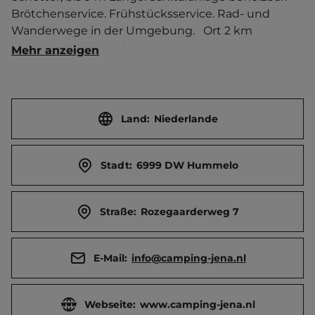
Brötchenservice. Frühstücksservice. Rad- und 
Wanderwege in der Umgebung.   Ort 2 km 
entfernt. Touristen-/Dauerstellplätze 4/0.
Mehr anzeigen
Land:
Niederlande
Stadt:
6999 DW Hummelo
Straße:
Rozegaarderweg 7
E-Mail:
info@camping-jena.nl
Webseite:
www.camping-jena.nl