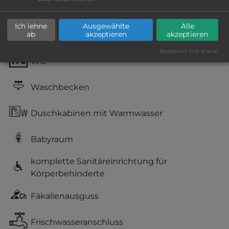
teilweise Schatten
Ich lehne
Ausgewählte
Alle
ab
akzeptieren
akzeptieren
Stromanschluss
Realisiert mit Klaro!
WC
Waschbecken
Duschkabinen mit Warmwasser
Babyraum
komplette Sanitäreinrichtung für
Körperbehinderte
Fäkalienausguss
Frischwasseranschluss