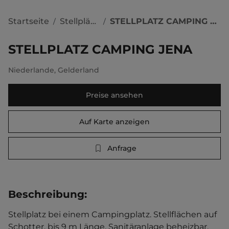
Startseite
Stellplätze
STELLPLATZ CAMPING JENA
/
/
STELLPLATZ CAMPING JENA
Niederlande
,
Gelderland
Preise ansehen
Auf Karte anzeigen
Anfrage
Beschreibung
:
Stellplatz bei einem Campingplatz. Stellflächen auf 
Schotter, bis 9 m Länge. Sanitäranlage beheizbar. 