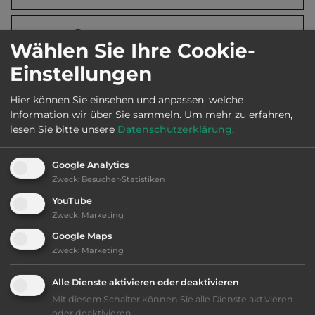
Öffnungszeiten:
Apr. bis Okt.
Wählen Sie Ihre Cookie-
Einstellungen
Telefon:
0031 314 381457
Hier können Sie einsehen und anpassen, welche
Information wir über Sie sammeln.
Um mehr zu erfahren,
lesen Sie bitte unsere
Datenschutzerklärung
.
Ausstattung
:
Google Analytics
Zweck
:
Besucher-Statistiken
bis 10,- Euro
YouTube
Zweck
:
Marketing
Lage: schön
Google Maps
Zweck
:
Marketing
Geräuschkulisse: überwiegend ruhig
Alle Dienste aktivieren oder deaktivieren
kiesig, harter Grund
Mit diesem Schalter können Sie alle Dienste aktivieren
oder deaktivieren.