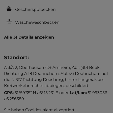
Geschirrspülbecken
Wäschewaschbecken
Alle 31 Details anzeigen
Standort
:
A 3/A 2, Oberhausen (D)-Arnheim, Abf. (30) Beek,
Richtung A 18 Doetinchem, Abf. (3) Doetinchem auf
die N 317 Richtung Doesburg, hinter Langerak am
Kreisverkehr rechts abbiegen, beschildert.
GPS:
51°59'35" N / 6°15'23" E
oder
Lat/Lon:
51.993056
/ 6.256389
Sie haben Cookies nicht akzeptiert