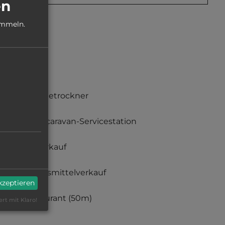
en
ammeln.
Wäschetrockner
Motorcaravan-Servicestation
Gasverkauf
Lebensmittelverkauf
akzeptieren
Restaurant
(50m)
ert mit Klaro!