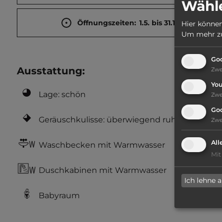
Wähle
Öffnungszeiten:
1.5. bis 31.10.
Hier können
Um mehr zu 
Goo
Ausstattung
:
Zw
Yo
Lage: schön
Zw
Go
Geräuschkulisse: überwiegend ruhig
Zw
All
Waschbecken mit Warmwasser
Mit
Duschkabinen mit Warmwasser
Ich lehne 
Babyraum