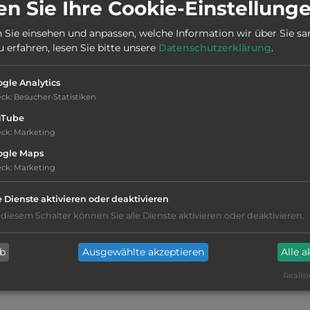
n Sie Ihre Cookie-Einstellung
 Sie einsehen und anpassen, welche Information wir über Sie s
erfahren, lesen Sie bitte unsere
Datenschutzerklärung
.
gle Analytics
eck
:
Besucher-Statistiken
uTube
komplette Sanitäreinrichtung für
eck
:
Marketing
Körperbehinderte
ogle Maps
eck
:
Marketing
Fäkalienausguss
e Dienste aktivieren oder deaktivieren
Geschirrspülbecken mit Warmwasser
 diesem Schalter können Sie alle Dienste aktivieren oder deaktivieren.
Wäschewaschbecken mit Warmwasser
ab
Ausgewählte akzeptieren
Alle 
Realisi
Waschmaschine