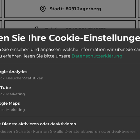
Stadt:
8091 Jagerberg
Telefon:
0043 664 1849175
n Sie Ihre Cookie-Einstellung
 Sie einsehen und anpassen, welche Information wir über Sie s
Telefon:
0043 3184 8231
erfahren, lesen Sie bitte unsere
Datenschutzerklärung
.
gle Analytics
eck
:
Besucher-Statistiken
uTube
tschatz in St._Stefan_im_Rosental.
eck
:
Marketing
ogle Maps
eck
:
Marketing
e Dienste aktivieren oder deaktivieren
 diesem Schalter können Sie alle Dienste aktivieren oder deaktivieren.
Frischwasseranschluss