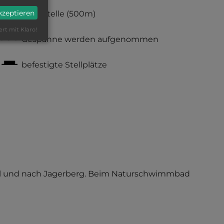
akzeptieren
Haltestelle
(500m)
ert mit Klaro!
Gespanne werden aufgenommen
befestigte Stellplätze
zautal und nach Jagerberg. Beim Naturschwimmbad