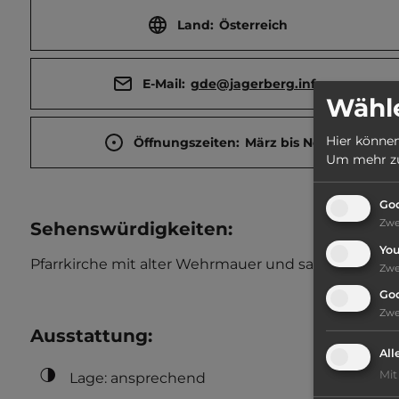
Land:
Österreich
E-Mail:
gde@jagerberg.info
Wähle
Hier können
Öffnungszeiten:
März bis Nov.
Um mehr zu 
Goo
Zw
Sehenswürdigkeiten:
Yo
Pfarrkirche mit alter Wehrmauer und sakralem Kuns
Zw
Go
Zw
Ausstattung
:
All
Mit
Lage: ansprechend