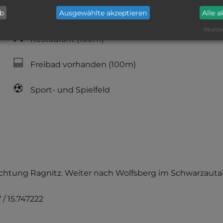
ab
Ausgewählte akzeptieren
Alle 
Lebensmittelverkauf
(500m)
Realisi
Restaurant
(100m)
Freibad vorhanden
(100m)
Sport- und Spielfeld
B 73 Richtung Ragnitz. Weiter nach Wolfsberg im Schwar
 / 15.747222