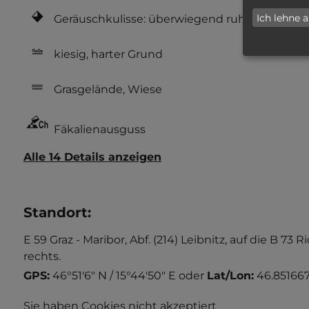
Ich lehne 
Geräuschkulisse: überwiegend ruhig
kiesig, harter Grund
Grasgelände, Wiese
Fäkalienausguss
Alle 14 Details anzeigen
Standort
:
E 59 Graz - Maribor, Abf. (214) Leibnitz, auf die 
rechts.
GPS:
46°51'6" N / 15°44'50" E
oder
Lat/Lon:
46.851667
Sie haben Cookies nicht akzeptiert