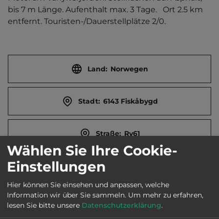
bis 7 m Länge. Aufenthalt max. 3 Tage.   Ort 2.5 km 
entfernt. Touristen-/Dauerstellplätze 2/0.
Land:
Norwegen
Stadt:
6143 Fiskåbygd
Straße:
Rv61
Wählen Sie Ihre Cookie-
Einstellungen
E-Mail:
dshelpno@statoilfuelretail.com
Hier können Sie einsehen und anpassen, welche
Information wir über Sie sammeln.
Um mehr zu erfahren,
Öffnungszeiten:
Ganzjährig geöffnet
lesen Sie bitte unsere
Datenschutzerklärung
.