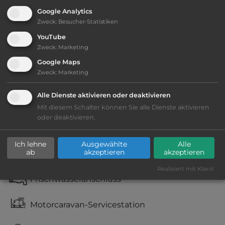
Google Analytics
Zweck
:
Besucher-Statistiken
Ausstattung
:
YouTube
Zweck
:
Marketing
Lage: schön
Google Maps
Zweck
:
Marketing
Geräuschkulisse: überwiegend ruhig
Alle Dienste aktivieren oder deaktivieren
Stromanschluss
Mit diesem Schalter können Sie alle Dienste aktivieren
oder deaktivieren.
WC
Ich lehne
Ausgewählte
Alle
ab
akzeptieren
akzeptieren
Fäkalienausguss
Realisiert mit Klaro!
Frischwasseranschluss
Motorcaravan-Servicestation