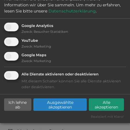
Information wir über Sie sammeln.
Um mehr zu erfahren,
Webseite:
www.spornescamp.no
lesen Sie bitte unsere
Datenschutzerklärung
.
Öffnungszeiten:
Ganzjährig geöffnet
Google Analytics
Zweck
:
Besucher-Statistiken
YouTube
Telefon:
Zweck
:
Marketing
Google Maps
Zweck
:
Marketing
Ausstattung
:
Alle Dienste aktivieren oder deaktivieren
Mit diesem Schalter können Sie alle Dienste aktivieren
bis 30,- Euro
oder deaktivieren.
Lage: schön
Ich lehne
Ausgewählte
Alle
ab
akzeptieren
akzeptieren
Geräuschkulisse: überwiegend ruhig
Realisiert mit Klaro!