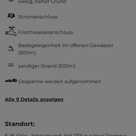
kiesig, harter Grund
Stromanschluss
Frischwasseranschluss
Badegelegenheit im offenen Gewässer
(500m)
sandiger Strand
(500m)
Gespanne werden aufgenommen
Alle 9 Details anzeigen
Standort
:
E 18, Oslo - Kristiansand, Abf. (70) zur Insel Tromøya.