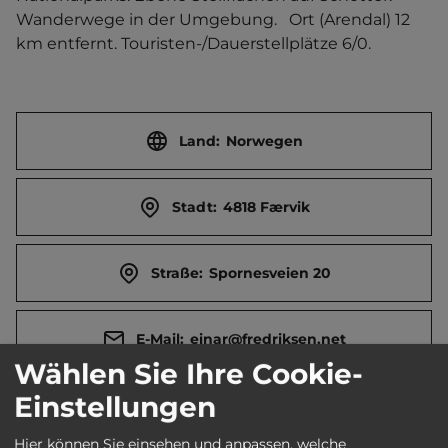
Wanderwege in der Umgebung.   Ort (Arendal) 12 
km entfernt. Touristen-/Dauerstellplätze 6/0.
Land:
Norwegen
Stadt:
4818 Færvik
Straße:
Spornesveien 20
E-Mail:
einar@fredriksen.net
Wählen Sie Ihre Cookie-
Einstellungen
Telefon:
0047 4133 4955
Hier können Sie einsehen und anpassen, welche