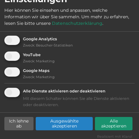
Ausstattung
:
Hier können Sie einsehen und anpassen, welche
Information wir über Sie sammeln.
Um mehr zu erfahren,
lesen Sie bitte unsere
Datenschutzerklärung
.
bis 25,- Euro
Google Analytics
Lage: schön
Zweck
:
Besucher-Statistiken
YouTube
Geräuschkulisse: überwiegend ruhig
Zweck
:
Marketing
Google Maps
kiesig, harter Grund
Zweck
:
Marketing
Stromanschluss
Alle Dienste aktivieren oder deaktivieren
Mit diesem Schalter können Sie alle Dienste aktivieren
WC
oder deaktivieren.
Waschbecken
Ich lehne
Ausgewählte
Alle
ab
akzeptieren
akzeptieren
Duschen
Realisiert mit Klaro!