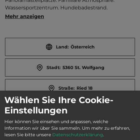
Panoramastellplätze. Familiäre Atmosphäre. 
Wassersportzentrum. Hundebadestrand. 
Relaxbereich "Bankerl zur schönen Aussicht". 
Mehr anzeigen
Gästebibliothek. Brötchenservice. Yogakurse. 
Keltischer Baumkreis. Schafberg-Zahnradbahn und 
Schiffsanlegestelle in unmittelbarer Nähe. 
Ferienwohnung.  Zentrum 800 m entfernt. 
Land:
Österreich
Touristen-/Dauerstellplätze 40/0.
Stadt:
5360 St. Wolfgang
Straße:
Ried 18
Wählen Sie Ihre Cookie-
Einstellungen
E-Mail:
kontakt@seeterrassencamping.at
Hier können Sie einsehen und anpassen, welche
Information wir über Sie sammeln.
Um mehr zu erfahren,
Webseite:
seeterrassencamping.at
lesen Sie bitte unsere
Datenschutzerklärung
.