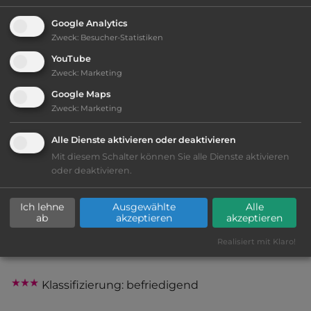
2
Fläche:
4.000
m
Google Analytics
Zweck
:
Besucher-Statistiken
YouTube
Öffnungszeiten:
30.3. bis 20.10.
Zweck
:
Marketing
Google Maps
Zweck
:
Marketing
Telefon:
0043 6138 3201
Alle Dienste aktivieren oder deaktivieren
Mit diesem Schalter können Sie alle Dienste aktivieren
oder deaktivieren.
Ausstattung
:
Ich lehne
Ausgewählte
Alle
naturbelassener Platz
ab
akzeptieren
akzeptieren
Realisiert mit Klaro!
bis 50,- Euro
Klassifizierung: befriedigend